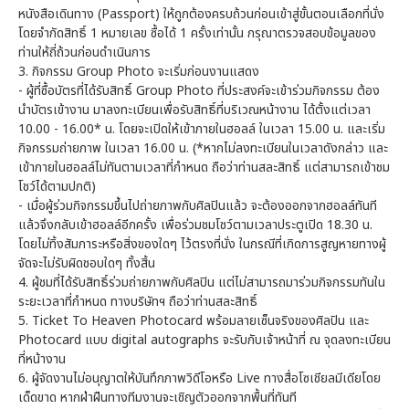
หนังสือเดินทาง (Passport) ให้ถูกต้องครบถ้วนก่อนเข้าสู่ขั้นตอนเลือกที่นั่ง
โดยจำกัดสิทธิ์ 1 หมายเลข ซื้อได้ 1 ครั้งเท่านั้น กรุณาตรวจสอบข้อมูลของ
ท่านให้ถี่ถ้วนก่อนดำเนินการ
3. กิจกรรม Group Photo จะเริ่มก่อนงานแสดง
- ผู้ที่ซื้อบัตรที่ได้รับสิทธิ์ Group Photo ที่ประสงค์จะเข้าร่วมกิจกรรม ต้อง
นำบัตรเข้างาน มาลงทะเบียนเพื่อรับสิทธิ์ที่บริเวณหน้างาน ได้ตั้งแต่เวลา
10.00 - 16.00* น. โดยจะเปิดให้เข้าภายในฮอลล์ ในเวลา 15.00 น. และเริ่ม
กิจกรรมถ่ายภาพ ในเวลา 16.00 น. (*หากไม่ลงทะเบียนในเวลาดังกล่าว และ
เข้าภายในฮอลล์ไม่ทันตามเวลาที่กำหนด ถือว่าท่านสละสิทธิ์ แต่สามารถเข้าชม
โชว์ได้ตามปกติ)
- เมื่อผู้ร่วมกิจกรรมขึ้นไปถ่ายภาพกับศิลปินแล้ว จะต้องออกจากฮอลล์ทันที
แล้วจึงกลับเข้าฮอลล์อีกครั้ง เพื่อร่วมชมโชว์ตามเวลาประตูเปิด 18.30 น.
โดยไม่ทิ้งสัมภาระหรือสิ่งของใดๆ ไว้ตรงที่นั่ง ในกรณีที่เกิดการสูญหายทางผู้
จัดจะไม่รับผิดชอบใดๆ ทั้งสิ้น
4. ผู้ชมที่ได้รับสิทธิ์ร่วมถ่ายภาพกับศิลปิน แต่ไม่สามารถมาร่วมกิจกรรมทันใน
ระยะเวลาที่กำหนด ทางบริษัทฯ ถือว่าท่านสละสิทธิ์
5. Ticket To Heaven Photocard พร้อมลายเซ็นจริงของศิลปิน และ
Photocard แบบ digital autographs จะรับกับเจ้าหน้าที่ ณ จุดลงทะเบียน
ที่หน้างาน
6. ผู้จัดงานไม่อนุญาตให้บันทึกภาพวิดีโอหรือ Live ทางสื่อโซเชียลมีเดียโดย
เด็ดขาด หากฝ่าฝืนทางทีมงานจะเชิญตัวออกจากพื้นที่ทันที