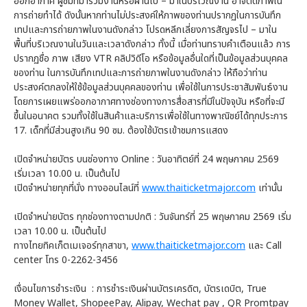
ออกอากาศ ผู้ชมที่มาร่วมงานหรือผ่านไป – มาในบริเวณงาน อาจติดภาพใน
การถ่ายทำได้ ดังนั้นหากท่านไม่ประสงค์ให้ภาพของท่านปรากฏในการบันทึก
เทปและการถ่ายภาพในงานดังกล่าว โปรดหลีกเลี่ยงการสัญจรไป – มาใน
พื้นที่บริเวณงานในวันและเวลาดังกล่าว ทั้งนี้ เมื่อท่านทราบคำเตือนแล้ว การ
ปรากฏชื่อ ภาพ เสียง VTR คลิปวิดีโอ หรือข้อมูลอื่นใดที่เป็นข้อมูลส่วนบุคคล
ของท่าน ในการบันทึกเทปและการถ่ายภาพในงานดังกล่าว ให้ถือว่าท่าน
ประสงค์ตกลงให้ใช้ข้อมูลส่วนบุคคลของท่าน เพื่อใช้ในการประชาสัมพันธ์งาน
โดยการเผยแพร่ออกอากาศทางช่องทางการสื่อสารที่มีในปัจจุบัน หรือที่จะมี
ขึ้นในอนาคต รวมทั้งใช้ในสินค้าและบริการเพื่อใช้ในทางพาณิชย์ได้ทุกประการ
17. เด็กที่มีส่วนสูงเกิน 90 ซม. ต้องใช้บัตรเข้าชมการแสดง
เปิดจำหน่ายบัตร บนช่องทาง Online : วันอาทิตย์ที่ 24 พฤษภาคม 2569
เริ่มเวลา 10.00 น. เป็นต้นไป
เปิดจำหน่ายทุกที่นั่ง ทางออนไลน์ที่
www.thaiticketmajor.com
เท่านั้น
เปิดจำหน่ายบัตร ทุกช่องทางตามปกติ : วันจันทร์ที่ 25 พฤษภาคม 2569 เริ่ม
เวลา 10.00 น. เป็นต้นไป
ทางไทยทิคเก็ตเมเจอร์ทุกสาขา,
www.thaiticketmajor.com
และ Call
center โทร 0-2262-3456
เงื่อนไขการชำระเงิน : การชำระเงินผ่านบัตรเครดิต, บัตรเดบิต, True
Money Wallet, ShopeePay, Alipay, Wechat pay , QR Promtpay