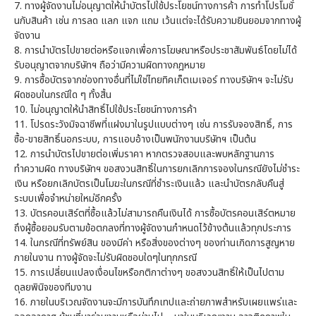
7. ทางผู้จัดงานไม่อนุญาตให้นำบัตรไปใช้ประโยชน์ทางการค้า การทำโปรโมชั่
นกับสินค้า เช่น การลด แลก แจก แถม เว้นแต่จะได้รับความยินยอมจากทางผู้
จัดงาน
8. การนำบัตรไปขายต่อหรือแจกเพื่อการโฆษณาหรือประชาสัมพันธ์โดยไม่ได้
รับอนุญาตจากบริษัทฯ ถือว่ามีความผิดทางกฎหมาย
9. การซื้อบัตรจากช่องทางอื่นที่ไม่ใช่ไทยทิคเก็ตเมเจอร์ ทางบริษัทฯ จะไม่รับ
ผิดชอบในกรณีใด ๆ ทั้งสิ้น
10. ไม่อนุญาตให้นำสิทธิ์ไปใช้ประโยชน์ทางการค้า
11. โปรดระวังมิจฉาชีพที่แฝงมาในรูปแบบต่างๆ เช่น การรับจองสิทธิ์, การ
ซื้อ-ขายสิทธิ์นอกระบบ, การแอบอ้างเป็นพนักงานบริษัทฯ เป็นต้น
12. การนำบัตรไปขายต่อเพิ่มราคา หากตรวจสอบและพบหลักฐานการ
ทำความผิด ทางบริษัทฯ ขอสงวนสิทธิ์ในการยกเลิกการจองในกรณียังไม่ชำระ
เงิน หรือยกเลิกบัตรเป็นโมฆะในกรณีที่ชำระเงินแล้ว และนำบัตรกลับคืนสู่
ระบบเพื่อจำหน่ายใหม่อีกครั้ง
13. บัตรคอนเสิร์ตที่ซื้อแล้วไม่สามารถคืนเงินได้ การซื้อบัตรคอนเสิร์ตหมาย
ถึงผู้ซื้อยอมรับตามข้อตกลงที่ทางผู้จัดงานกำหนดไว้ข้างต้นแล้วทุกประการ
14. ในกรณีที่ทรัพย์สิน ของมีค่า หรือสิ่งของต่างๆ ของท่านเกิดการสูญหาย
ภายในงาน ทางผู้จัดจะไม่รับผิดชอบใดๆในทุกกรณี
15. การเปลี่ยนแปลงเงื่อนไขหรือกติกาต่างๆ ขอสงวนสิทธิ์ให้เป็นไปตาม
ดุลยพินิจของทีมงาน
16. ภายในบริเวณจัดงานจะมีการบันทึกเทปและถ่ายภาพสำหรับเผยแพร่และ