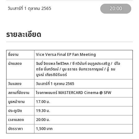
20:00
วันเสาร์ที่ 1 ตุลาคม 2565
รายละเอียด
ชื่องาน
Vice Versa Final EP Fan Meeting
นักแสดง
จิมมี่ จิตรพล
โพธิวิหค / ซี ทวินันท์ อนุกูลประเสริฐ / นีโอ
ตรัย นิ่มทวัฒน์ / บูม ธราธร จันทรวรกาญจน์ /
อู๋ ธน
บูรณ์
เกียรตินิรันดร์
วันแสดง
วันเสาร์ที่ 1 ตุลาคม 2565
สถานที่จัดงาน
โรงภาพยนตร์ MASTERCARD Cinema @ SFW
บูธหน้างาน
17.00 น.
ประตูเปิด
19.30 น.
เวลาแสดง
20:00 น.
บัตรราคา
1,500 บาท