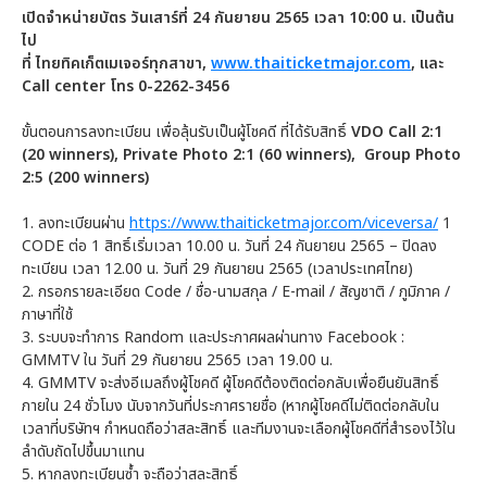
เปิดจำหน่ายบัตร วันเสาร์ที่ 24 กันยายน 2565 เวลา 10:00 น. เป็นต้น
ไป
ที่ ไทยทิคเก็ตเมเจอร์ทุกสาขา,
www.thaiticketmajor.com
, และ
Call center โทร 0-2262-3456
ขั้นตอนการลงทะเบียน เพื่อลุ้นรับเป็นผู้โชคดี ที่ได้รับสิทธิ์
VDO Call
2:1
(20 winners),
Private Photo
2:1
(
60 winners),
Group Photo
2:5 (200 winners)
1. ลงทะเบียนผ่าน
https://www.thaiticketmajor.com/viceversa/
1
CODE ต่อ 1 สิทธิ์เริ่มเวลา 10.00 น. วันที่ 24 กันยายน 2565 – ปิดลง
ทะเบียน เวลา 12.00 น. วันที่ 29 กันยายน 2565 (เวลาประเทศไทย)
2. กรอกรายละเอียด Code / ชื่อ-นามสกุล / E-mail / สัญชาติ / ภูมิภาค /
ภาษาที่ใช้
3. ระบบจะทำการ Random และประกาศผลผ่านทาง Facebook :
GMMTV ใน วันที่ 29 กันยายน 2565 เวลา 19.00 น.
4. GMMTV จะส่งอีเมลถึงผู้โชคดี ผู้โชคดีต้องติดต่อกลับเพื่อยืนยันสิทธิ์
ภายใน 24 ชั่วโมง นับจากวันที่ประกาศรายชื่อ (หากผู้โชคดีไม่ติดต่อกลับใน
เวลาที่บริษัทฯ กำหนดถือว่าสละสิทธิ์ และทีมงานจะเลือกผู้โชคดีที่สำรองไว้ใน
ลำดับถัดไปขึ้นมาแทน
5. หากลงทะเบียนซ้ำ จะถือว่าสละสิทธิ์