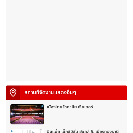
สถานที่จัดงานแสดงอื่นๆ
เมืองไทยรัชดาลัย เธียเตอร์
อิมแพ็ค เอ็กซิบิชั่น ฮอลล์ 5, เมืองทองธานี