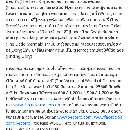
อ้อน คิง
(The Lion King)ร่วมปล่อยโคมลอยไปกับ
ราพันเซล
(Rapanzel)และหัวขโมยสุดซ่า
ฟลินน์
(Flynn)จากเรื่อง
เจ้าหญิงผมยาวกับ
โจรซ่าจอมแสบ
(Tangled) พบกับนายอำเภอรูปงาม
วู๊ดดี้
(Woody) และ
คาวบอยสาว
เจสซี่
(Jessie) พร้อมผองเพื่อนจากเรื่อง
ทอย สตอรี่
(Toy
Story)ที่จะชวนคุณหนูๆ มาเต้น บูกี้สไตล์คาวบอยไปพร้อมๆ กัน ร่วมขับร้อง
ประสานเสียงในเพลง “อันเดอร์ เดอะ ซี” (Under The Sea)ไปกับ
เซบาส
เตียน
(Sebastian)และ
แอเรียล
(Ariel) จากเรื่อง
เดอะลิตเติ้ลเมอร์เมด
(The Little Mermaid)จากนั้น มาช่วยกันตามหาครอบครัวของปลาน้อย
ด
อรี่
(Dory)ไปกับ
มาร์ลิน
(Marlin)และ
นีโม
(Nemo) จากเรื่อง
ไฟน์ดิ้ง ดอรี่
(Finding Dory)
เตรียมสนุกสนานผจญภัย ท่องไปในโลกแห่งความฝันสุดมหัศจรรย์ ที่จะช่วย
เติมเต็มจินตนาการให้กับน้องๆ หนูๆ ไปกับการแสดง
“เดอะ วันเดอร์ฟูล
เวิล์ด ออฟ ดิสนีย์ ออน ไอซ์”
(The Wonderful World of Disney on
Ice) ซึ่งจะจัดแสดงระหว่างวันที่
30
มีนาคม
–
2
เมษายน
2560
ที่
อิมแพ็ค
อารีน่า เมืองทองธานีบัตรราคา
600
/
1,200
/
1,500 / 1,700
และริง
ไซด์บ็อกซ์
2,500
บาท
สามารถจับจองที่นั่งได้ที่ไทยทิคเก็ตเมเจอร์ทุกสาขา
และ
www.thaiticketmajor.com
ตั้งแต่วันที่ 14 มกราคม 2560 เป็นต้น
ไป สอบถามสิทธิพิเศษและส่วนลดเพิ่มเติมได้ที่ โทร. 0-2262-3838 ติดตาม
กิจกรรมและความเคลื่อนไหวได้ที่
www.bectero.com
,
www.facebook.
com/bectero
, ทวิตเตอร์ @BEC_Tero_Entและอินสตาแกรม
BECTERO_ENTERTAINMENT