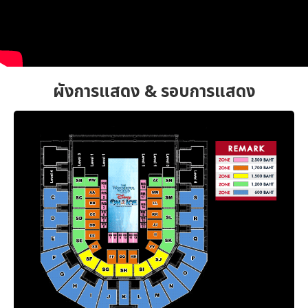
ผังการแสดง & รอบการแสดง