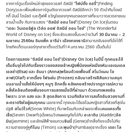
จากการ์ตูนเรื่องใหม่ล่าสุดของวอลท์ ดิสนีย์
“ไฟน์ดิ้ง ดอรี่”
(Finding
Dory)และเพื่อนพ้องการ์ตูนดังจากวอลท์ ดิสนีย์อีกกว่า 50 ตัวนำทีมโดยมิ
กกี้ มินนี่ โดนัลด์ และกู๊ฟฟี่ ขวัญใจของทุกคนตลอดกาลที่จะมาวาดลวดลายบน
ลานน้ำแข็ง กับการแสดง
“ดิสนีย์ ออน ไอซ์”
(Disney On Ice)ในตอน
“เดอะ วันเดอร์ฟูล เวิล์ด ออฟ ดิสนีย์ ออน ไอซ์”
(The Wonderful
World of Disney on Ice) ซึ่งจะจัดแสดงขึ้นระหว่างวันที่
30
มีนาคม
–
2
เมษายน
2560
ณ อิมแพ็ค อารีน่า เมืองทองธานี
สามารถจับจองที่นั่งได้ที่
ไทยทิคเก็ตเมเจอร์ทุกสาขาตั้งแต่วันที่14 มกราคม 2560 เป็นต้นไป
โดยการแสดง “ดิสนีย์ ออน ไอซ์”
(Disney On Ice) ในปีนี้ ทุกคนจะได้
เต็มอิ่มจุใจไปกับเรื่องราวของสองเจ้าหญิงพี่น้องแห่งเมืองหิมะเอเรนเดล
เอลซ่า(Elsa) และ อันนา (Anna)พร้อมด้วยเพื่อนซี้ สโนว์แมน โอ
ลาฟ(Olaf) จากเรื่อง โฟรเซ่น (Frozen) กลับมาสร้างสีสันความสนุก
บนลานน้ำแข็งให้น้องๆ หนูๆ อีกครั้ง หลังเคยสร้างปรากฏการณ์ความ
คลั่งไคล้จนต้องเพิ่มรอบการแสดงเมื่อปีที่ผ่านมา ด้วยบทเพลงอัน
ไพเราะ ฉาก แสง และ สี สุดอลังการ รวมถึงลีลาการสเก็ตอันสวยงามที่
จะตราตรึงใจผู้ชมทุกคน
นอกจากนี้ ทุกคนจะได้ยลโฉมหญิงสาวที่สวยที่สุดใน
ปฐพี
สโนว์ไวท์
(Snow White) ที่มาพร้อมกับเหล่าผองเพื่อน
คนแคระทั้ง
เจ็ด
(Seven Dwarfs)นั่งพรมวิเศษผจญภัยไปกับ
อะลาดิน
(Aladdin)
จัส
มิน
(Jasmine) และยักษ์สีฟ้าจอมกวน
จินนี่
(Genie)ขำกลิ้งท้องแข็งไปกับ
ความฮาของคู่หู
ทีโมน
(Timon) และ
พุมบ้า
(Pumbaa)จากเรื่อง
เดอะ ไล