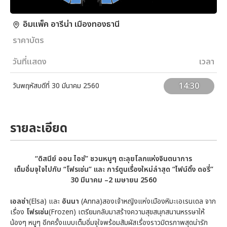
อิมแพ็ค อารีน่า เมืองทองธานี
ราคาบัตร
วันที่แสดง
เวลา
14:30
วันพฤหัสบดีที่ 30 มีนาคม 2560
รายละเอียด
“ดิสนีย์ ออน ไอซ์” ชวนหนูๆ ตะลุยโลกแห่งจินตนาการ
เต็มอิ่มจุใจไปกับ “โฟรเซ่น” และ การ์ตูนเรื่องใหม่ล่าสุด “
ไฟน์ดิ้ง ดอรี่
”
30 มีนาคม –2 เมษายน 2560
เอลซ่า
(Elsa) และ
อันนา
(Anna)สองเจ้าหญิงแห่งเมืองหิมะเอเรนเดล จาก
เรื่อง
โฟรเซ่น
(Frozen) เตรียมกลับมาสร้างความสุขสนุกสนานหรรษาให้
น้องๆ หนูๆ อีกครั้งแบบเต็มอิ่มจุใจพร้อมสัมผัสเรื่องราวมิตรภาพสุดน่ารัก