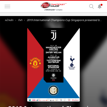
หน้าหลัก
กีฬา
2019 International Champions Cup Singapore presented by AIA Official Website