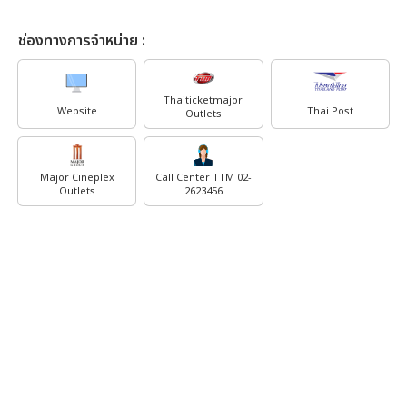
ช่องทางการจำหน่าย :
Thaiticketmajor
Website
Thai Post
Outlets
Major Cineplex
Call Center TTM 02-
Outlets
2623456