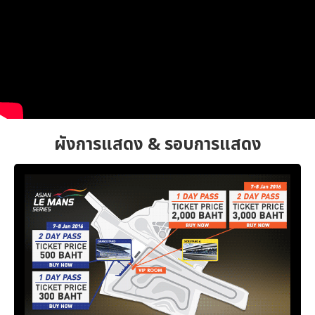
ผังการแสดง & รอบการแสดง