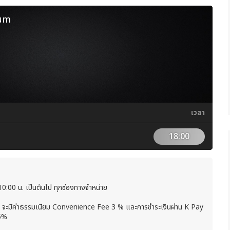
ium
เวลา
18:00
10:00 น. เป็นต้นไป ทุกช่องทางจำหน่าย
et จะมีค่าธรรมเนียม Convenience Fee 3 % และการชำระเงินผ่าน K Pay
.5%