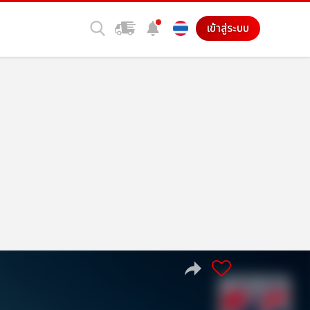
เข้าสู่ระบบ