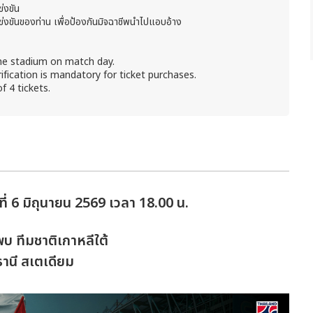
่งขัน
ข่งขันของท่าน เพื่อป้องกันมิจฉาชีพนำไปแอบอ้าง
the stadium on match day.
ification is mandatory for ticket purchases.
 4 tickets.
่ 6 มิถุนายน 2569 เวลา 18.00 น.
พบ ทีมชาติเกาหลีใต้
านี สเตเดียม