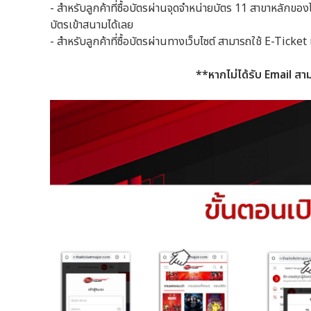
- สำหรับลูกค้าที่ซื้อบัตรผ่านจุดจำหน่ายบัตร 11 สาขาหลักข
บัตรเข้าสนามได้เลย
- สำหรับลูกค้าที่ซื้อบัตรผ่านทางเว็บไซต์ สามารถใช้ E-Ticke
**หากไม่ได้รับ Email สา