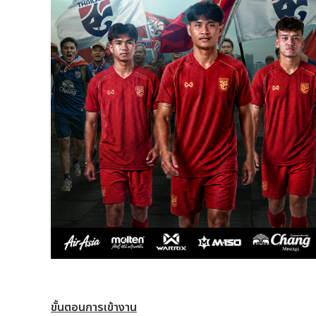
ขั้นตอนการเข้างาน