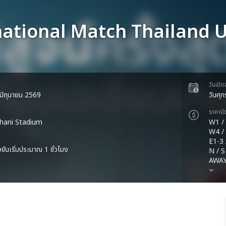
national Match Thailand U
วันเปิ
6 มิถุนายน 2569
วันศุ
ราคาบั
hani Stadium
W1 / W
W4 /
E1-3 
ขันเริ่มประมาณ 1 ชั่วโมง
N / S
AWAY