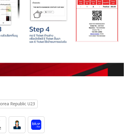
Korea Republic U23