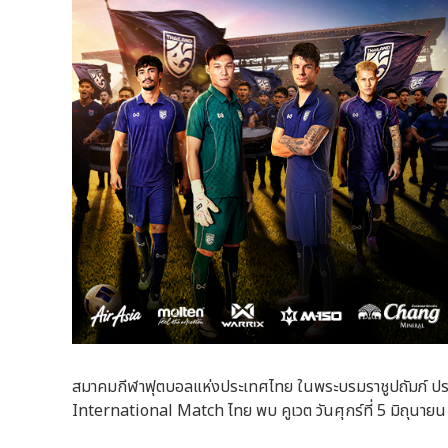
สมาคมกีฬาฟุตบอลแห่งประเทศไทย ในพระบรมราชูปถัมภ์ ประ
International Match ไทย พบ คูเวต วันศุกร์ที่ 5 มิถุนาย