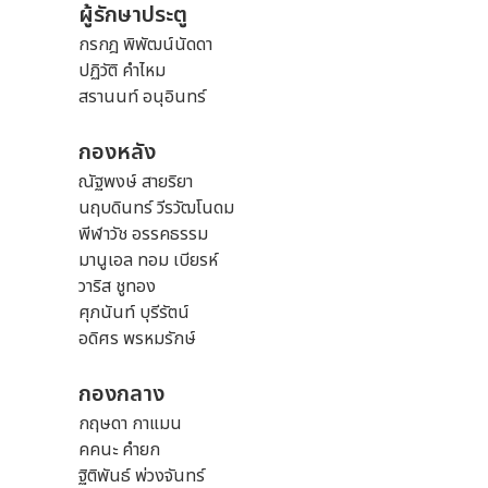
ผู้รักษาประตู
กรกฎ พิพัฒน์นัดดา
ปฏิวัติ คำไหม
สรานนท์ อนุอินทร์
กองหลัง
ณัฐพงษ์ สายริยา
นฤบดินทร์ วีรวัฒโนดม
พีฬาวัช อรรคธรรม
มานูเอล ทอม เบียรห์
วาริส ชูทอง
ศุภนันท์ บุรีรัตน์
อดิศร พรหมรักษ์
กองกลาง
กฤษดา กาแมน
คคนะ คำยก
ฐิติพันธ์ พ่วงจันทร์