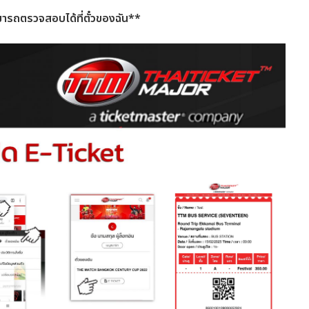
มารถตรวจสอบได้ที่ตั๋วของฉัน**