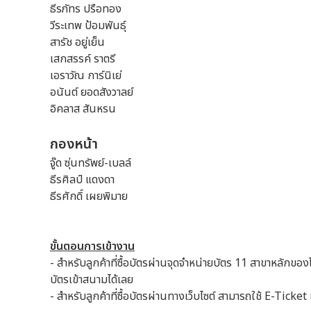
ธีรภัทร ปรือทอง
วีระเทพ ป้อมพันธุ์
สารัช อยู่เย็น
เสกสรรค์ ราตรี
เอราวัณ การ์นิเย่
อนันต์ ยอดสังวาลย์
อิคลาส สันหรน
กองหน้า
จู๊ด ซุ่นทรัพย์-เบลล์
ธีรศิลป์ แดงดา
ธีรศักดิ์ เผยพิมาย
ขั้นตอนการเข้างาน
- สำหรับลูกค้าที่ซื้อบัตรผ่านจุดจำหน่ายบัตร 11 สาขาหลักข
บัตรเข้าสนามได้เลย
- สำหรับลูกค้าที่ซื้อบัตรผ่านทางเว็บไซต์ สามารถใช้ E-Ticke