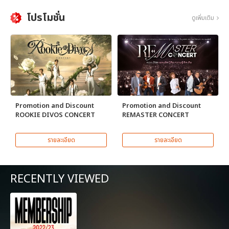
โปรโมชั่น
ดูเพิ่มเติม
Promotion and Discount
Promotion and Discount
ROOKIE DIVOS CONCERT
REMASTER CONCERT
รายละเอียด
รายละเอียด
RECENTLY VIEWED