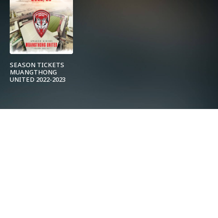
SEASON TICKETS
MUANGTHONG
UNITED 2022-2023