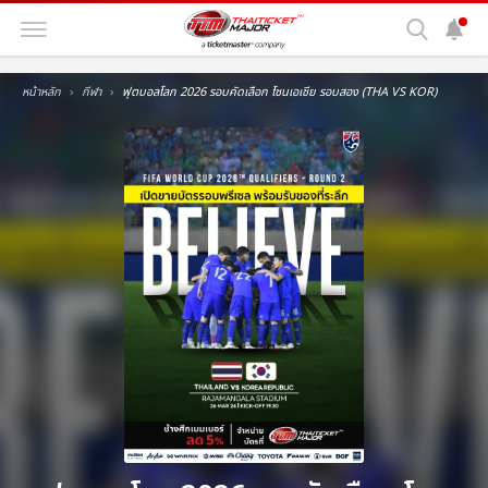
หน้าหลัก
กีฬา
ฟุตบอลโลก 2026 รอบคัดเลือก โซนเอเชีย รอบสอง (THA VS KOR)