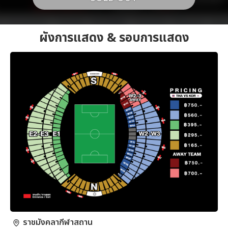
ผังการแสดง & รอบการแสดง
ราชมังคลากีฬาสถาน