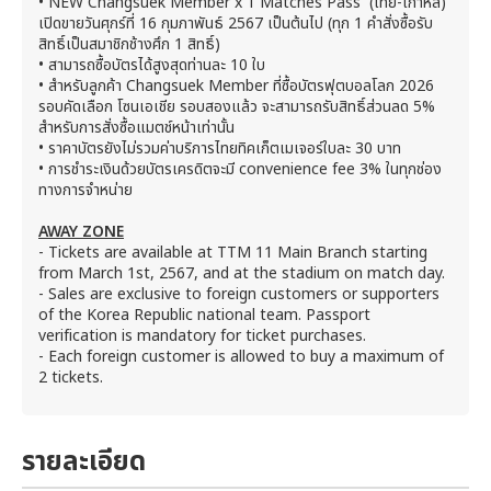
• NEW Changsuek Member x 1 Matches Pass (ไทย-เกาหลี)
เปิดขายวันศุกร์ที่ 16 กุมภาพันธ์ 2567 เป็นต้นไป (ทุก 1 คำสั่งซื้อรับ
สิทธิ์เป็นสมาชิกช้างศึก 1 สิทธิ์)
• สามารถซื้อบัตรได้สูงสุดท่านละ 10 ใบ
• สำหรับลูกค้า Changsuek Member ที่ซื้อบัตรฟุตบอลโลก 2026
รอบคัดเลือก โซนเอเชีย รอบสองแล้ว จะสามารถรับสิทธิ์ส่วนลด 5%
สำหรับการสั่งซื้อแมตช์หน้าเท่านั้น
• ราคาบัตรยังไม่รวมค่าบริการไทยทิคเก็ตเมเจอร์ใบละ 30 บาท
• การชำระเงินด้วยบัตรเครดิตจะมี convenience fee 3% ในทุกช่อง
ทางการจำหน่าย
AWAY ZONE
- Tickets are available at TTM 11 Main Branch starting
from March 1st, 2567, and at the stadium on match day.
- Sales are exclusive to foreign customers or supporters
of the Korea Republic national team. Passport
verification is mandatory for ticket purchases.
- Each foreign customer is allowed to buy a maximum of
2 tickets.
รายละเอียด