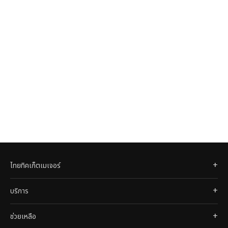
ไทยทิคเก็ตเมเจอร์
บริการ
ช่วยเหลือ