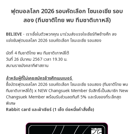
ฟุตบอลโลก 2026 รอบคัดเลือก โซนเอเชีย รอบ
สอง (ทีมชาติไทย พบ ทีมชาติเกาหลี)
BELIEVE
- เราเชื่อในตัวพวกคุณ มาร่วมส่งแรงใจเชียร์ทัพช้างศึก ลง
แข่งขันฟุตบอลโลก 2026 รอบคัดเลือก โซนเอเชีย รอบสอง
นัดที่ 4 ทีมชาติไทย พบ ทีมชาติเกาหลีใต้
วันที่ 26 มีนาคม 2567 เวลา 19.30 น.
สนามราชมังคลากีฬาสถาน
สำหรับผู้ที่ไม่เคยสมัครช้างศึกเมมเบอร์
ซื้อบัตรฟุตบอลโลก 2026 รอบคัดเลือก โซนเอเชีย รอบสอง (ทีมชาติไทย พบ
ทีมชาติเกาหลีใต้) x NEW Changsuek Member รับสิทธิ์เป็นสมาชิก New
Changsuek Member พร้อมรับส่วนลดทันที 5% และรับของที่ระลึกสุด
พิเศษ
Rabbit card และผ้าเชียร์ (1 เซ็ต ต่อหนึ่งคำสั่งซื้อ)