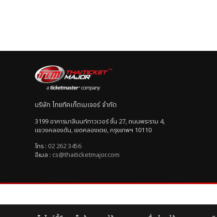
บริษัท ไทยทิคเก็ตเมเจอร์ จำกัด
3199 อาคารมาลีนนท์ทาวเวอร์ ชั้น 27, ถนนพระราม 4,
แขวงคลองตัน, เขตคลองเตย, กรุงเทพฯ 10110
โทร :
02 262 3456
อีเมล :
cs@thaiticketmajor.com