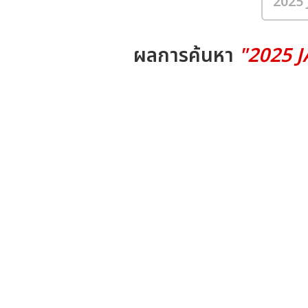
ผลการค้นหา
"2025 