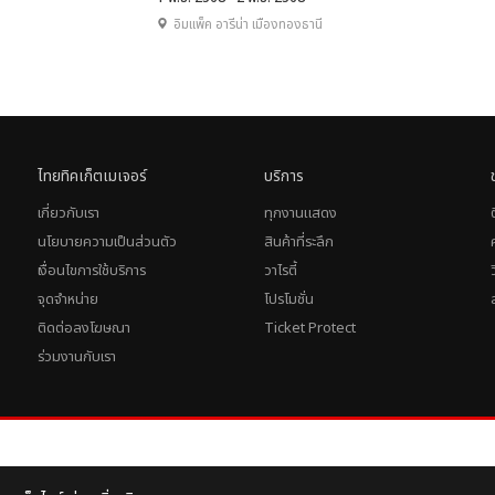
อิมแพ็ค อารีน่า เมืองทองธานี
ไทยทิคเก็ตเมเจอร์
บริการ
เกี่ยวกับเรา
ทุกงานแสดง
นโยบายความเป็นส่วนตัว
สินค้าที่ระลึก
เงื่อนไขการใช้บริการ
วาไรตี้
จุดจำหน่าย
โปรโมชั่น
ติดต่อลงโฆษณา
Ticket Protect
ร่วมงานกับเรา