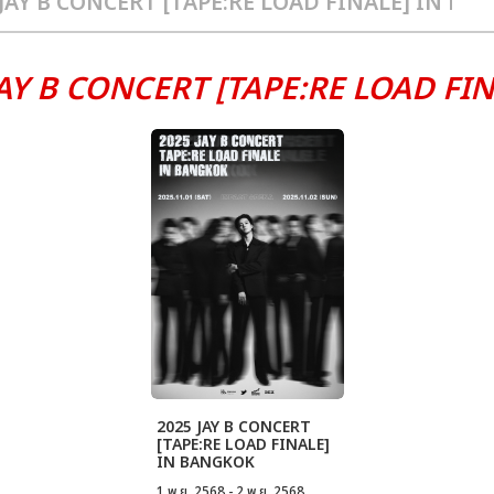
JAY B CONCERT [TAPE:RE LOAD FI
2025 JAY B CONCERT
[TAPE:RE LOAD FINALE]
IN BANGKOK
1 พ.ย. 2568 - 2 พ.ย. 2568