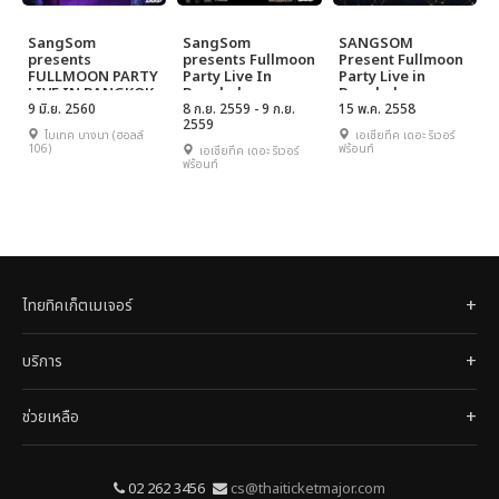
SangSom
SangSom
SANGSOM
presents
presents Fullmoon
Present Fullmoon
FULLMOON PARTY
Party Live In
Party Live in
LIVE IN BANGKOK
Bangkok
Bangkok
9 มิ.ย. 2560
8 ก.ย. 2559 - 9 ก.ย.
15 พ.ค. 2558
2559
ไบเทค บางนา (ฮอลล์
เอเชียทีค เดอะ ริเวอร์
106)
ฟร้อนท์
เอเชียทีค เดอะ ริเวอร์
ฟร้อนท์
ไทยทิคเก็ตเมเจอร์
บริการ
ช่วยเหลือ
02 262 3456
cs@thaiticketmajor.com