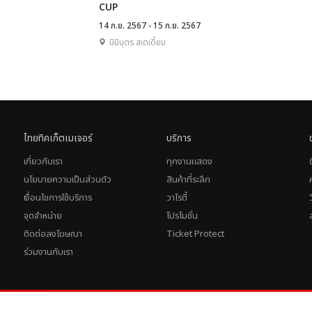
CUP
ASIA TOUR IN
14 ก.ย. 2567 - 15 ก.ย. 2567
THAILAND 2024
นิมิบุตร สเตเดี้ยม
ไทยทิคเก็ตเมเจอร์
บริการ
เกี่ยวกับเรา
ทุกงานแสดง
นโยบายความเป็นส่วนตัว
สินค้าที่ระลึก
เงื่อนไขการใช้บริการ
วาไรตี้
จุดจำหน่าย
โปรโมชั่น
ติดต่อลงโฆษณา
Ticket Protect
ร่วมงานกับเรา