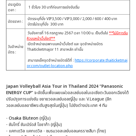
ประตูเปิด
1 ชั่วโมง 30 นาทีก่อนการแข่งขันเริ่ม
เวลา :
บัตรระบุที่นั่ง VIP3,500 / VIP3,000 / 2,000 / 600 / 400 บาท
บัตรราคา :
บัตรไม่ระบุที่นั่ง 300 บาท
วันอังคารที่ 16 กรกฎาคม 2567 เวลา 10:00 น. เป็นต้นไป
**ไม่มีการรัน
คิวบนหน้าเว็บไซต์**
เปิดจำหน่ายเฉพาะบนหน้าเว็บไซต์ และ จุดจำหน่ายบัตร
วันจำหน่าย
Thaiticketmajor 11 สาขาหลัก เท่านั้น
บัตร :
สามารถเช็คจุดจำหน่ายบัตรได้ที่ :
https://corporate.thaiticketmaj
or.com/outlet-location.php
Japan Volleyball Asia Tour in Thailand 2024 “Panasonic
ENERGY CUP”
จะจัดขึ้นเพื่อเผยแผ่วอลเลย์บอลในเอเชียตะวันออกเฉียงใต้
ปรับปรุงการแข่งขัน ขยายวอลเลย์บอลญี่ปุ่น และ V.League (ลีก
วอลเลย์บอลอาชีพระดับสูงสุดในญี่ปุ่น) ไปยังต่างประเทศ 4 ทีม
-
Osaka Bluteon
(ญี่ปุ่น)
- ซันโทรี่ ซันเบิร์ดส์ โอซาก้า (ญี่ปุ่น)
- แคทเดวิล แคทเดวิล - ชมรมวอลเลย์บอลนครราชสีมา (ไทย)