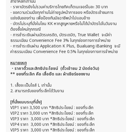
สาขาหลักเท่านั้น
-
ราคาบัตรยังไม่รวมค่าบริการไทยทิคเก็ตเมเจอร์ใบละ 30 บาท
-
ขอความร่วมมือทุกท่านไม่ถ่ายรูปหน้าการจอง หรือบัตรเข้าชมการ
แข่งขันของท่าน เพื่อป้องกันมิจฉาชีพนำไปแอบอ้าง
-
บัตรไม่ระบุที่นั่งในโซน KK หากสูญหายหรือไม่ได้นำบัตรไปในวันงาน
ต้องซื้อใหม่ทุกกรณี
-
การชำระเงินผ่านบัตรเครดิต, บัตรเดบิต, True Wallet จะมีค่า
ธรรมเนียม Convenience Fee 3% ในทุกช่องทางการจำหน่าย
-
การชำระเงินผ่าน Application K Plus, Bualuang iBanking จะมี
ค่าธรรมเนียม Convenience Fee 0.5% ในทุกช่องทางการจำหน่าย
หมายเหตุ
・ราคาตั๋วและสิทธิประโยชน์ (ตั๋วเข้าชม 2 นัดต่อวัน)
** ของที่ระลึก คือ เสื้อยืด และ ผ้าเชียร์ของงาน
1. เสื้อจะเป็นไซส์ L เท่านั้น
2. สามารถรับของที่ระลึกได้วันงาน
[ที่นั่งแบบระบุที่นั่ง]
VIP1 ราคา 3,500 บาท *สิทธิประโยชน์ : ของที่ระลึก
VIP2 ราคา 3,000 บาท *สิทธิประโยชน์ : ของที่ระลึก
VIP3 ราคา 3,000 บาท *สิทธิประโยชน์ : ของที่ระลึก
VIP4 ราคา 3,000 บาท *สิทธิประโยชน์ : ของที่ระลึก
VIP5 ราคา 3,000 บาท *สิทธิประโยชน์ : ของที่ระลึก