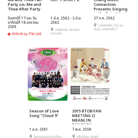
Me and Thee Fan
CAT T-SHIRT 6
Chang Music
Party และ Me and
Connection
Thee After Party
Presents Singing
in the Rain 4: Let's
วันเสาร์ที่ 17 และ วัน
1 มิ.ย. 2562 - 2 มิ.ย.
Say Play Together
27 ก.ค. 2562
อาทิตย์ที่ 18 มกราคม
2562
Umbrella City เขา
2569
ใหญ่, นครราชสีมา
แอร์พอร์ต เรล ลิงค์
มักกะสัน
RERUN by TTM LIVE
Season of Love
2015 BTOB FAN
Song "Cloud 9"
MEETING (I
MEAN) IN
BANGKOK
1 ธ.ค. 2561
7 พ.ย. 2558
โรงแรมเดอะเวเนเชี่ยน
แจ้งวัฒนะ ฮอลล์,