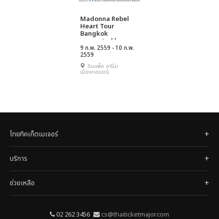
Madonna Rebel
Heart Tour
Bangkok
presented by
Singha Drinking
9 ก.พ. 2559 - 10 ก.พ.
2559
Water
อิมแพ็ค อารีน่า
เมืองทองธานี
ไทยทิคเก็ตเมเจอร์
บริการ
ช่วยเหลือ
02 262 3456
cs@thaiticketmajor.com