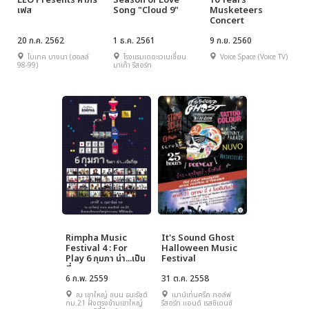
LEO Presents คำภีร์
Season of Love
10 Years
เฟส
Song "Cloud 9"
Musketeers
Concert
20 ก.ค. 2562
1 ธ.ค. 2561
9 ก.ย. 2560
ไบเทค บางนา (ฮอลล์
โรงแรมเดอะเวเนเชี่ยน
Voice Space (Voice TV)
98-99)
มาเก๊า รีสอร์ท
Rimpha Music
It's Sound Ghost
Festival 4 : For
Halloween Music
Play 6 กุมภา น่า...เป็น
Festival
ที่สุด
6 ก.พ. 2559
31 ต.ค. 2558
ณ เขาใหญ่ ถนน ธนะรัชต์
เมาน์เท่นครีก กอล์ฟ
กม.21 ฝั่งตรงข้ามเขาใหญ่
รีสอร์ท แอนด์ เรสซิเดนซ์