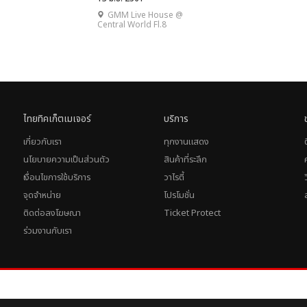
GMM Live House @
Central World Fl.8
ไทยทิคเก็ตเมเจอร์
บริการ
เกี่ยวกับเรา
ทุกงานแสดง
นโยบายความเป็นส่วนตัว
สินค้าที่ระลึก
เงื่อนไขการใช้บริการ
วาไรตี้
จุดจำหน่าย
โปรโมชั่น
ติดต่อลงโฆษณา
Ticket Protect
ร่วมงานกับเรา