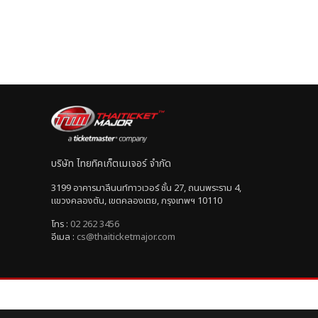
บริษัท ไทยทิคเก็ตเมเจอร์ จำกัด
3199 อาคารมาลีนนท์ทาวเวอร์ ชั้น 27, ถนนพระราม 4,
แขวงคลองตัน, เขตคลองเตย, กรุงเทพฯ 10110
โทร :
02 262 3456
อีเมล :
cs@thaiticketmajor.com