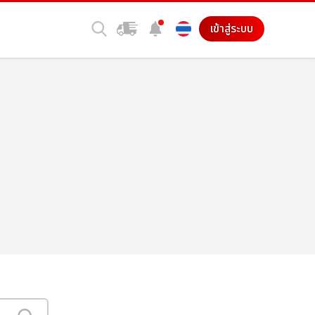
เข้าสู่ระบบ