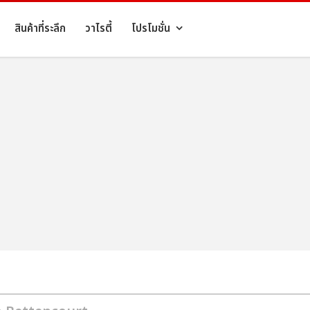
สินค้าที่ระลึก
วาไรตี้
โปรโมชั่น