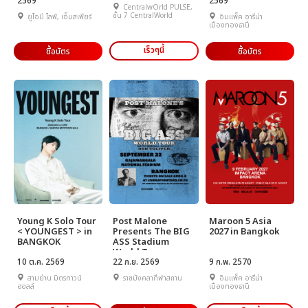
2569
2569
CentralwOrld PULSE,
ชั้น 7 CentralWorld
ยูโอบี ไลฟ์, เอ็มสเฟียร์
อิมแพ็ค อารีน่า
เมืองทองธานี
เร็วๆนี้
ซื้อบัตร
ซื้อบัตร
Young K Solo Tour
Post Malone
Maroon 5 Asia
< YOUNGEST > in
Presents The BIG
2027 in Bangkok
BANGKOK
ASS Stadium
World Tour
10 ต.ค. 2569
22 ก.ย. 2569
9 ก.พ. 2570
สามย่าน มิตรทาวน์
ราชมังคลากีฬาสถาน
อิมแพ็ค อารีน่า
ฮอลล์
เมืองทองธานี