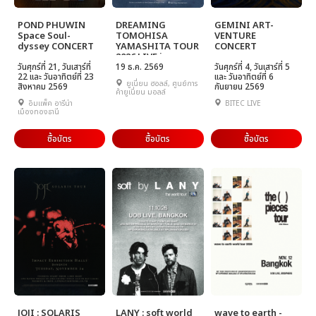
POND PHUWIN
DREAMING
GEMINI ART-
Space Soul-
TOMOHISA
VENTURE
dyssey CONCERT
YAMASHITA TOUR
CONCERT
2026 LIVE in
วันศุกร์ที่ 21, วันเสาร์ที่
BANGKOK
19 ธ.ค. 2569
วันศุกร์ที่ 4, วันเสาร์ที่ 5
22 และ วันอาทิตย์ที่ 23
และ วันอาทิตย์ที่ 6
ยูเนี่ยน ฮอลล์, ศูนย์การ
สิงหาคม 2569
กันยายน 2569
ค้ายูเนี่ยน มอลล์
อิมแพ็ค อารีน่า
BITEC LIVE
เมืองทองธานี
ซื้อบัตร
ซื้อบัตร
ซื้อบัตร
JOJI : SOLARIS
LANY : soft world
wave to earth -