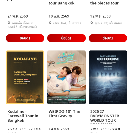
tour Bangkok
the pieces tour
24 พ.ย. 2569
10 พ.ย. 2569
12 พ.ย. 2569
อิมแพ็ค เอ็กซิบิชั่น
ยูโอบี ไลฟ์, เอ็มสเฟียร์
ยูโอบี ไลฟ์, เอ็มสเฟียร์
ฮอลล์ 5, เมืองทองธานี
ซื้อบัตร
ซื้อบัตร
ซื้อบัตร
Kodaline -
WEIRDO-101 The
2026'27
Farewell Tour in
First Gravity
BABYMONSTER
Bangkok
WORLD TOUR
[CHOOM] IN
28 ส.ค. 2569 - 29 ส.ค.
14 ส.ค. 2569
BANGKOK
7 พ.ย. 2569 - 8 พ.ย.