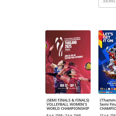
(SEMI FINALS & FINALS)
(Thamma
VOLLEYBALL WOMEN'S
Semi Fin
WORLD CHAMPIONSHIP
CHAMPI
THAILAND 2025 FIVB
THAILAN
6 ก.ย. 2568 - 7 ก.ย. 2568
22 ม.ค. 256