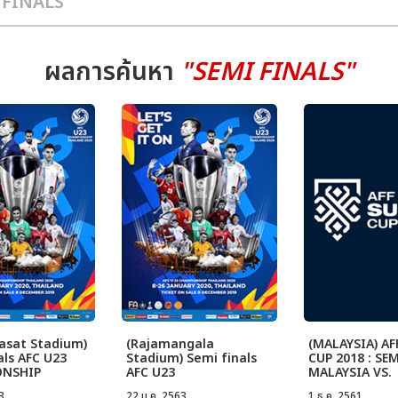
ผลการค้นหา
"SEMI FINALS"
sat Stadium)
(Rajamangala
(MALAYSIA) AF
als AFC U23
Stadium) Semi finals
CUP 2018 : SE
ONSHIP
AFC U23
MALAYSIA VS.
D 2020
CHAMPIONSHIP
THAILAND
3
22 ม.ค. 2563
1 ธ.ค. 2561