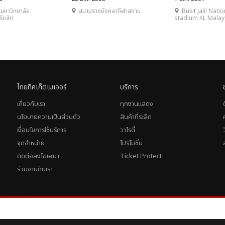
THAILAND 2020
มหาวิทยาลัย
สนามราชมังคลากีฬาสถาน
Bukit Jalil Natio
รังสิต
stadium KL Malay
ไทยทิคเก็ตเมเจอร์
บริการ
เกี่ยวกับเรา
ทุกงานแสดง
นโยบายความเป็นส่วนตัว
สินค้าที่ระลึก
เงื่อนไขการใช้บริการ
วาไรตี้
จุดจำหน่าย
โปรโมชั่น
ติดต่อลงโฆษณา
Ticket Protect
ร่วมงานกับเรา