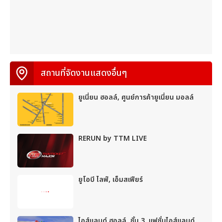
สถานที่จัดงานแสดงอื่นๆ
ยูเนี่ยน ฮอลล์, ศูนย์การค้ายูเนี่ยน มอลล์
RERUN by TTM LIVE
ยูโอบี ไลฟ์, เอ็มสเฟียร์
ไอส์แลนด์ ฮอลล์, ชั้น 3, แฟชั่นไอส์แลนด์