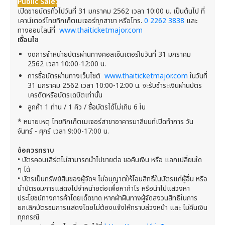
Public Sale:
เปิดขายบัตรทั่วไปวันที่ 31 มกราคม 2562 เวลา 10:00 น. เป็นต้นไป ที่
เคาน์เตอร์ไทยทิกเก็ตเมเจอร์ทุกสาขา หรือโทร.
0 2262 3838
และ
ทางออนไลน์ที่
www.thaiticketmajor.com
เงื่อนไข
งดการจำหน่ายบัตรผ่านทางคอลเซ็นเตอร์ในวันที่ 31 มกราคม
2562 เวลา 10:00-12:00 น.
การซื้อบัตรผ่านทางเว็บไซต์
www.thaiticketmajor.com
ในวันที่
31 มกราคม 2562 เวลา 10:00-12:00 น. จะรับชำระเงินผ่านบัตร
เครดิตหรือบัตรเดบิตเท่านั้น
ลูกค้า 1 ท่าน / 1 คิว / ซื้อบัตรได้ไม่เกิน 6 ใบ
* หมายเหตุ ไทยทิกเก็ตเมเจอร์สาขาอาคารมาลีนนท์เปิดทำการ วัน
จันทร์ - ศุกร์ เวลา 9:00-17:00 น.
ข้อควรทราบ
• บัตรคอนเสิร์ตไม่สามารถนำไปขายต่อ ขอคืนเงิน หรือ แลกเปลี่ยนใด
ๆ ได้
• บัตรเป็นทรัพย์สินของผู้จัดฯ ไม่อนุญาตให้โอนสิทธิ์ในบัตรแก่ผู้อื่น หรือ
นำบัตรชมการแสดงไปจำหน่ายต่อเพื่อหากำไร หรือนำไปแสวงหา
ประโยชน์ทางการค้าโดยเด็ดขาด หากฝ่าฝืนทางผู้จัดสงวนสิทธิในการ
ยกเลิกบัตรชมการแสดงโดยไม่ต้องแจ้งให้ทราบล่วงหน้า และ ไม่คืนเงิน
ทุกกรณี