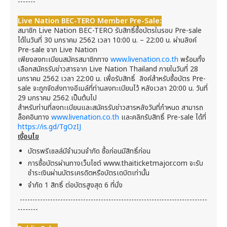
-------
Live Nation BEC-TERO Member Pre-Sale:
สมาชิก Live Nation BEC-TERO รับสิทธิ์ซื้อบัตรในรอบ Pre-sale
ได้ในวันที่ 30 มกราคม 2562 เวลา 10:00 น. – 22:00 น. ผ่านลิงค์
Pre-sale จาก Live Nation
เพียงลงทะเบียนสมัครสมาชิกทาง
www.livenation.co.th
พร้อมทั้ง
เลือกสมัครรับข่าวสารจาก Live Nation Thailand ภายในวันที่ 28
มกราคม 2562 เวลา 22:00 น. เพื่อรับสิทธิ์ ลิงค์สำหรับซื้อบัตร Pre-
sale จะถูกจัดส่งทางอีเมล์ที่ท่านลงทะเบียนไว้ หลังเวลา 20:00 น. วันที่
29 มกราคม 2562 เป็นต้นไป
สำหรับท่านที่ลงทะเบียนและสมัครรับข่าวสารหลังวันที่กำหนด สามารถ
ล็อคอินทาง
www.livenation.co.th
และคลิกรับสิทธิ์ Pre-sale ได้ที่
https://is.gd/TgOzIJ
เงื่อนไข
บัตรพรีเซลล์มีจำนวนจำกัด ซื้อก่อนมีสิทธิ์ก่อน
การซื้อบัตรผ่านทางเว็บไซต์ www.thaiticketmajor.com จะรับ
ชำระเงินผ่านบัตรเครดิตหรือบัตรเดบิตเท่านั้น
จำกัด 1 สิทธิ์ ต่อบัตรสูงสุด 6 ที่นั่ง
--------------------------------------------------------------------------
--------