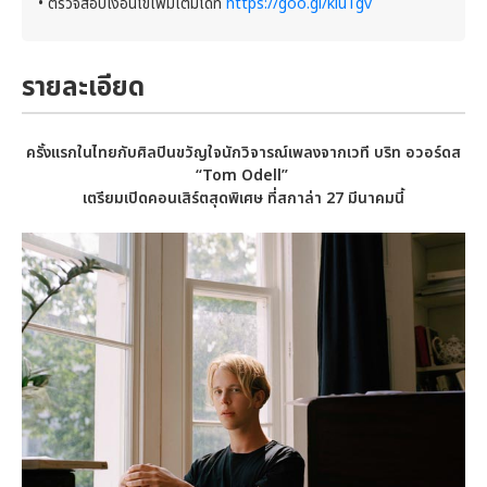
• ตรวจสอบเงื่อนไขเพิ่มเติมได้ที่
https://goo.gl/kiuTgv
รายละเอียด
ครั้งแรกในไทยกับศิลปินขวัญใจนักวิจารณ์เพลงจากเวที บริท อวอร์ดส
“Tom Odell”
เตรียมเปิดคอนเสิร์ตสุดพิเศษ ที่สกาล่า 27 มีนาคมนี้