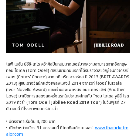
ไลฟ์ เนชั่น บีอีซี-เทโร คว้าศิลปินหนุ่มมาดเซอร์มากความสามารถจากอังกฤษ
ทอม โอเดล (Tom Odell) ศิลปินชายคนแรกที่ได้รับรางวัลขวัญใจนักวิจารณ์
เพลง (Critics’ Choice) จากเวที บริท อวอร์ดส ปี 2013 (BRIT AWARDS
2013) ผู้ชนะรางวัลนักแต่งเพลงแห่งปี 2014 จากเวที ไอวอร์ โนเวลโล
(Ivor Novello Award) และเจ้าของเพลงดัง อนาเธอร์ เลิฟ (Another
Love) มาเปิดการแสดงสดครั้งแรกในประเทศไทยกับ “ทอม โอเดล จูบิลี่ โรด
2019 ทัวร์” (
Tom Odell Jubilee Road 2019 Tour
) ในวันพุธที่ 27
มีนาคมนี้ ที่โรงภาพยนตร์สกาล่า
• บัตรราคาเริ่มต้น 3,200 บาท
• เปิดจำหน่ายบัตร 31 มกราคมนี้ ที่ไทยทิคเก็ตเมเจอร์
www.thaiticketm
ajor.com