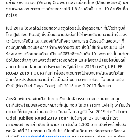
อย่าง รอง คราวด์ (Wrong Crowd) และ แม็กเนไทส์ (Magnetised) ผล
งานเพลงของเขาสามารถทำยอดขายได้ 1.8 ล้านอัลบั้ม และ 10 ล้านซิงเกิ้ล
ทั่วโลก
ในปี 2018 โอเดลได้ปล่อยผลงานสตูดิโออัลบั้มล่าสุดออกมา ที่มีชื่อว่า จูบิลี่
โรด (Jubilee Road) ซึ่งเป็นผลงานอัลบั้มที่ได้กำหนดนิยามความสำเร็จของ
เขาในฐานะศิลปิน และแสดงให้เห็นถึงความสามารถ อันรอบด้านของเขา ที่
ควบคุมทุกขั้นตอนของการทำเพลงด้วยตัวเอง ซึ่งไม่ใช่แค่เพียงเขียน เนื้อ
ร้องเพลง หรือแสดงทักษะเปียโนที่มีชีวิตชีวาผ่านทั้ง 10 เพลงเท่านั้น แต่เขา
ยังโปรดิวซ์ทุกๆ บทเพลงด้วยตัวเองอีกด้วย และหลังจากปล่อยอัลบั้มชุดนี้
ออกมาไม่นาน โอเดลก็ได้ประกาศทัวร์ “จูบิลี่ โรด 2019 ทัวร์” (
JUBILEE
ROAD 2019 TOUR
) ทันที เพื่อออกเดินทางไปพบกับแฟนเพลงทั่วโลก
อีกครั้ง หลังประสบความสำเร็จเป็นอย่างมากจากการทัวร์ “โน แบด เดย์ส
ทัวร์” (No Bad Days Tour) ในปี 2016 และ ปี 2017 ที่ผ่านมา
สำหรับแฟนเพลงในเมืองไทย เตรียมสัมผัสบรรยากาศการแสดงสดสุด
ประทับใจพร้อมเพลงฮิตมากมายที่หนุ่ม ทอม โอเดล (Tom Odell) เตรียมนำ
มามอบให้กับทุกคน ในคอนเสิร์ต “ทอม โอเดล จูบิลี่ โรด 2019 ทัวร์” (T
om
Odell Jubilee Road 2019 Tour
) ในวันพุธที่ 27 มีนาคมนี้ ที่โรง
ภาพยนตร์ สกาล่า บัตรเข้างานราคาเริ่มต้น 2,300 บาท เปิดจำหน่ายในวัน
พฤหัสบดีที่ 31 มกราคม เป็นต้นไป ที่ไทยทิคเก็ตเมเจอร์ทุกสาขา หรือทาง