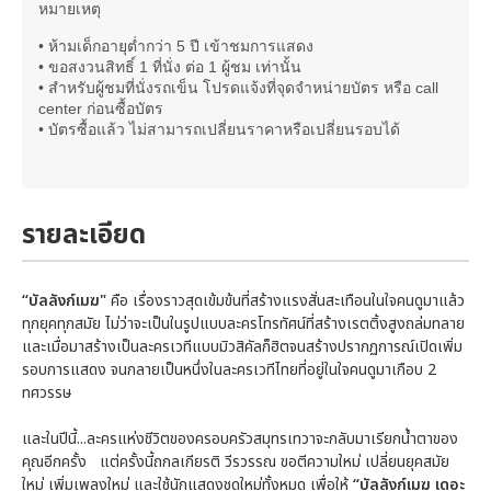
หมายเหตุ
•
ห้ามเด็กอายุต่ำกว่า 5 ปี เข้าชมการแสดง
19:30
วันพุธที่ 10 กรกฎาคม 2562
•
ขอสงวนสิทธิ์ 1 ที่นั่ง ต่อ 1 ผู้ชม เท่านั้น
•
สำหรับผู้ชมที่นั่งรถเข็น โปรดแจ้งที่จุดจำหน่ายบัตร หรือ call
19:30
วันพฤหัสบดีที่ 11 กรกฎาคม 2562
center ก่อนซื้อบัตร
•
บัตรซื้อแล้ว ไม่สามารถเปลี่ยนราคาหรือเปลี่ยนรอบได้
19:30
วันศุกร์ที่ 12 กรกฎาคม 2562
14:00
รายละเอียด
วันเสาร์ที่ 13 กรกฎาคม 2562
19:30
“
บัลลังก์เมฆ
"
คือ เรื่องราวสุดเข้มข้นที่สร้างแรงสั่นสะเทือนในใจคนดูมาแล้ว
ทุกยุคทุกสมัย ไม่ว่าจะเป็นในรูปแบบละครโทรทัศน์ที่สร้างเรตติ้งสูงถล่มทลาย
14:00
วันอาทิตย์ที่ 14 กรกฎาคม 2562
และเมื่อมาสร้างเป็นละครเวทีแบบมิวสิคัลก็ฮิตจนสร้างปรากฏการณ์เปิดเพิ่ม
รอบการแสดง จนกลายเป็นหนึ่งในละครเวทีไทยที่อยู่ในใจคนดูมาเกือบ 2
19:30
วันพุธที่ 17 กรกฎาคม 2562
ทศวรรษ
และในปีนี้...ละครแห่งชีวิตของครอบครัวสมุทรเทวาจะกลับมาเรียกน้ำตาของ
19:30
วันพฤหัสบดีที่ 18 กรกฎาคม 2562
คุณอีกครั้ง แต่ครั้งนี้ถกลเกียรติ วีรวรรณ ขอตีความใหม่ เปลี่ยนยุคสมัย
ใหม่ เพิ่มเพลงใหม่ และใช้นักแสดงชุดใหม่ทั้งหมด เพื่อให้
“
บัลลังก์เมฆ เดอะ