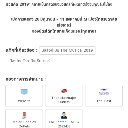
19:30
วันศุกร์ที่ 19 กรกฎาคม 2562
มิวสิคัล
2019”
กลายเป็นที่สุดของมิวสิคัลที่จะตราตรึงจนคุณลืมไม่ลง
14:00
เปิดการแสดง
26
มิถุนายน
– 11 สิงหาคม
นี้ ณ เมืองไทยรัชดาลัย
วันเสาร์ที่ 20 กรกฎาคม 2562
เธียเตอร์
19:30
จองบัตรได้ที่ไทยทิคเก็ตเมเจอร์ทุกสาขา
14:00
วันอาทิตย์ที่ 21 กรกฎาคม 2562
เเท็กที่เกี่ยวข้อง :
บัลลังก์เมฆ The Musical 2019
19:30
เมืองไทยรัชดาลัยเธียเตอร์
วันพฤหัสบดีที่ 25 กรกฎาคม 2562
รอบพิเศษ
ช่องทางการจำหน่าย :
19:30
วันศุกร์ที่ 26 กรกฎาคม 2562
14:00
Thaiticketmajor
Website
Thai Post
วันเสาร์ที่ 27 กรกฎาคม 2562
Outlets
19:30
Major Cineplex
Call Center TTM 02-
14:00
วันอาทิตย์ที่ 28 กรกฎาคม 2562
Outlets
2623456