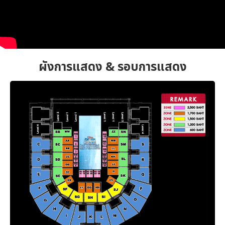
ผังการแสดง & รอบการแสดง