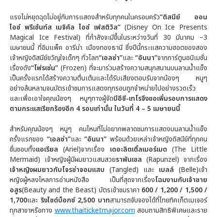
แรงไม่หยุดฉุดไม่อยู่กับการแสดงสำหรับทุกคนในครอบครัว
“ดิสนีย์ ออน
ไอซ์ พรีเซ้นท์ส เมจิคัล ไอซ์ เฟสติวัล”
(Disney On Ice Presents
Magical Ice Festival) ที่กำลังจะมีขึ้นในระหว่างวันที่ 30 มีนาคม –3
เมษายนนี้ ที่อิมแพ็ค อารีน่า เมืองทองธานี ซึ่งปีนี้กระแสความฮอตของสอง
เจ้าหญิงดิสนีย์ขวัญใจเด็กๆ ทั่วโลก
“เอลซ่า”
และ
“อันนา”
จากการ์ตูนอนิเมชั่น
เรื่องดัง
“โฟรเซ่น”
(Frozen) ที่จะมาร่วมสร้างความสนุกสนานบนลานน้ำแข็ง
เป็นครั้งแรกได้สร้างความตื่นเต้นและได้รับเสียงตอบรับจากน้องๆ หนูๆ
อย่างล้นหลามจนบัตรเข้าชมการแสดงทุกรอบถูกจำหน่ายไปอย่างรวดเร็ว
และเพื่อเอาใจคุณน้องๆ หนูๆทางผู้จัด
บีอีซี-เทโรจึงขอเพิ่มรอบการแสดง
ตามกระแสเรียกร้องอีก
4 รอบเท่านั้น ในวันที่ 4 – 5 เมษายนนี้
สำหรับคุณน้องๆ หนูๆ คนไหนที่ไม่อยากพลาดชมการแสดงบนลานน้ำแข็ง
ครั้งแรกของ
“เอลซ่า”
และ
“อันนา”
พร้อมด้วยเหล่าเจ้าหญิงดิสนีย์ที่ทุกคน
ชื่นชอบทั้ง
แอเรียล
(Ariel)จากเรื่อง
เดอะลิตเติ้ลเมอร์เมด
(The Little
Mermaid) เจ้าหญิงผู้มีผมยาวแสนสวย
ราพันเซล
(Rapunzel) จากเรื่อง
เจ้าหญิงผมยาวกับโจรซ่าจอมแสบ
(Tangled) และ
เบลล์
(Belle)เจ้า
หญิงผู้หลงไหลการอ่านหนังสือ เป็นที่สุดจากเรื่อง
โฉมงามกับเจ้าชาย
อสูร
(Beauty and the Beast) บัตรเข้าชมราคา
600 / 1,200 / 1,500 /
1,700
และ
ริงไซด์บ็อกซ์
2,500 บาท
สามารถจับจองได้ที่ไทยทิคเก็ตเมเจอร์
ทุกสาขาหรือทาง
www.thaiticketmajor.com
สอบถามสิทธิพิเศษและราย