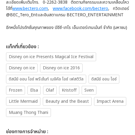
ละเอียดเพิ่มเติมโทร. 0-2262-3838 ติดตามกิจกรรมและความเคลื่อนไหว
ได้ที่
www.bectero.com
,
www.facebook.com/bectero
, ทวิตเตอร์
@BEC_Tero_Entและอินสตาแกรม BECTERO_ENTERTAINMENT
อีกหนึ่งโปรดักชั่นคุณภาพของ บีอีซี-เทโร เอ็นเตอร์เทนเม้นท์ จำกัด (มหาชน)
เเท็กที่เกี่ยวข้อง :
Disney on ice Presents Magical Ice Festival
Disney on ice
Disney on ice 2016
ดิสนีย์ ออน ไอซ์ พรีเซ้นท์ เมจิคัล ไอซ์ เฟสติวัล
ดิสนีย์ ออน ไอซ์
Frozen
Elsa
Olaf
Kristoff
Sven
Little Mermaid
Beauty and the Beast
Impact Arena
Muang Thong Thani
ช่องทางการจำหน่าย :