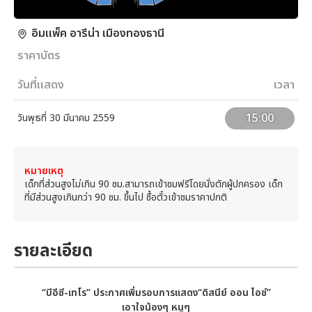
อิมแพ็ค อารีน่า เมืองทองธานี
ราคาบัตร
วันที่แสดง
เวลา
15:00
วันพุธที่ 30 มีนาคม 2559
หมายเหตุ
เด็กที่ส่วนสูงไม่เกิน 90 ซม.สามารถเข้าชมฟรีโดยนั่งตักผู้ปกครอง เด็ก
ที่มีส่วนสูงเกินกว่า 90 ซม. ขึ้นไป ซื้อตั๋วเข้าชมราคาปกติ
รายละเอียด
“บีอีซี-เทโร” ประกาศเพิ่มรอบการแสดง
“ดิสนีย์ ออน ไอซ์”
เอาใจน้องๆ หนูๆ