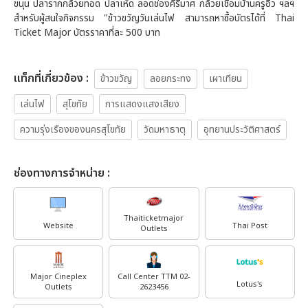
ขนุน ปลารากกล้วยทอด ปลาเห็ด ลอดช่องคีรีมาศ กล้วยเชื่อมบ้านครูอิ๋ว ฯลฯ
สำหรับผู้สนใจกิจกรรม "ข้าวขวัญวันเล่นไฟ สามารถหาซื้อบัตรได้ที่ Thai
Ticket Major บัตรราคาที่ละ 500 บาท
เเท็กที่เกี่ยวข้อง :
ข้าวขวัญ
ลอยกระทง
เผาเทียน
เล่นไฟ
สุโขทัย
การแสดงแสงเสียง
ความรุ่งเรืองของนครสุโขทัย
วัดมหาธาตุ
อุทยานประวัติศาสตร์
ช่องทางการจำหน่าย :
Thaiticketmajor
Website
Thai Post
Outlets
Major Cineplex
Call Center TTM 02-
Lotus's
Outlets
2623456