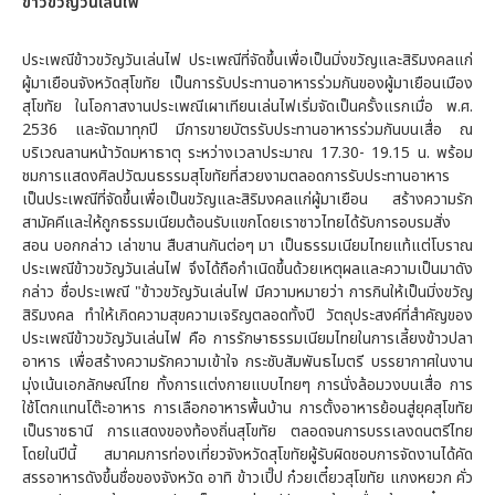
ข้าวขวัญวันเล่นไฟ
ประเพณีข้าวขวัญวันเล่นไฟ ประเพณีที่จัดขึ้นเพื่อเป็นมิ่งขวัญและสิริมงคลแก่
ผู้มาเยือนจังหวัดสุโขทัย เป็นการรับประทานอาหารร่วมกันของผู้มาเยือนเมือง
สุโขทัย ในโอกาสงานประเพณีเผาเทียนเล่นไฟเริ่มจัดเป็นครั้งแรกเมื่อ พ.ศ.
2536 และจัดมาทุกปี มีการขายบัตรรับประทานอาหารร่วมกันบนเสื่อ ณ
บริเวณลานหน้าวัดมหาธาตุ ระหว่างเวลาประมาณ 17.30- 19.15 น. พร้อม
ชมการแสดงศิลปวัฒนธรรมสุโขทัยที่สวยงามตลอดการรับประทานอาหาร
เป็นประเพณีที่จัดขึ้นเพื่อเป็นขวัญและสิริมงคลแก่ผู้มาเยือน สร้างความรัก
สามัคคีและให้ถูกธรรมเนียมต้อนรับแขกโดยเราชาวไทยได้รับการอบรมสั่ง
สอน บอกกล่าว เล่าขาน สืบสานกันต่อๆ มา เป็นธรรมเนียมไทยแท้แต่โบราณ
ประเพณีข้าวขวัญวันเล่นไฟ จึงได้ถือกำเนิดขึ้นด้วยเหตุผลและความเป็นมาดัง
กล่าว ชื่อประเพณี "ข้าวขวัญวันเล่นไฟ มีความหมายว่า การกินให้เป็นมิ่งขวัญ
สิริมงคล ทำให้เกิดความสุขความเจริญตลอดทั้งปี วัตถุประสงค์ที่สำคัญของ
ประเพณีข้าวขวัญวันเล่นไฟ คือ การรักษาธรรมเนียมไทยในการเลี้ยงข้าวปลา
อาหาร เพื่อสร้างความรักความเข้าใจ กระชับสัมพันธไมตรี บรรยากาศในงาน
มุ่งเน้นเอกลักษณ์ไทย ทั้งการแต่งกายแบบไทยๆ การนั่งล้อมวงบนเสื่อ การ
ใช้โตกแทนโต๊ะอาหาร การเลือกอาหารพื้นบ้าน การตั้งอาหารย้อนสู่ยุคสุโขทัย
เป็นราชธานี การแสดงของท้องถิ่นสุโขทัย ตลอดจนการบรรเลงดนตรีไทย
โดยในปีนี้ สมาคมการท่องเที่ยวจังหวัดสุโขทัยผู้รับผิดชอบการจัดงานได้คัด
สรรอาหารดังขึ้นชื่อของจังหวัด อาทิ ข้าวเปิ๊ป ก๋วยเตี๋ยวสุโขทัย แกงหยวก คั่ว