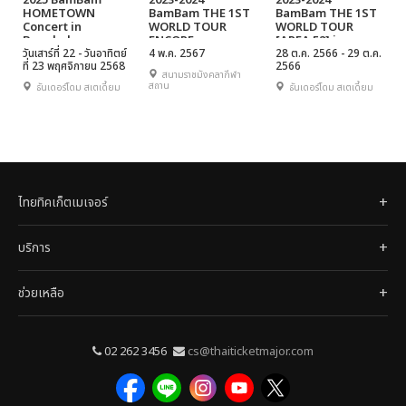
2025 BamBam
2023-2024
2023-2024
HOMETOWN
BamBam THE 1ST
BamBam THE 1ST
Concert in
WORLD TOUR
WORLD TOUR
Bangkok
ENCORE
[AREA 52] in
วันเสาร์ที่ 22 - วันอาทิตย์
[AREA 52] in
4 พ.ค. 2567
BANGKOK
28 ต.ค. 2566 - 29 ต.ค.
ที่ 23 พฤศจิกายน 2568
2566
BANGKOK
สนามราชมังคลากีฬา
Presented by
สถาน
ธันเดอร์โดม สเตเดี้ยม
ธันเดอร์โดม สเตเดี้ยม
Xiaomi
ไทยทิคเก็ตเมเจอร์
บริการ
ช่วยเหลือ
02 262 3456
cs@thaiticketmajor.com