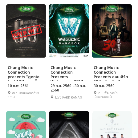
Chang Music
Chang Music
Chang Music
Connection
Connection
Connection
presents ''genie
Presents
Presents คอนเสิร์ต
fest 19 ปี กว่าจะร็อก
Waterzonic 2017
50 ปี พรีแซยิด ป้าง
เท่าวันนี้''
10 ก.พ. 2561
29 ก.ย. 2560 - 30 ก.ย.
นครินทร์
30 ก.ย. 2560
2560
สนามราชมังคลากีฬา
อิมแพ็ค อารีน่า
สถาน
เมืองทองธานี
LIVE PARK RAMA 9