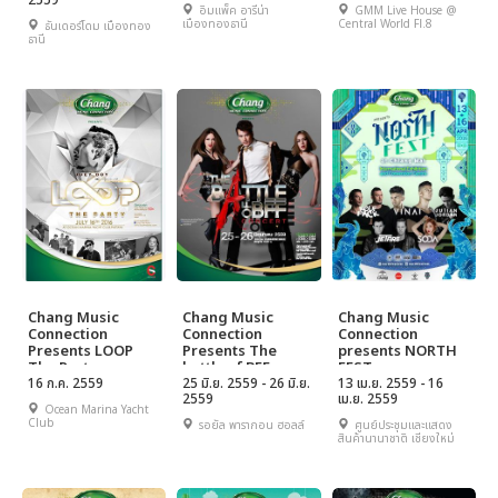
2559
Years of
อิมแพ็ค อารีน่า
GMM Live House @
Friendships 10ปี
เมืองทองธานี
Central World Fl.8
ธันเดอร์โดม เมืองทอง
ว่าน โซโลอิสท์ 'อะโลน
ธานี
เวร่า คอนเสิร์ต ตอน
คนดีศรีขาวจ๋อง'
Chang Music
Chang Music
Chang Music
Connection
Connection
Connection
Presents LOOP
Presents The
presents NORTH
The Party
battle of BFF
FEST
16 ก.ค. 2559
concert
25 มิ.ย. 2559 - 26 มิ.ย.
13 เม.ย. 2559 - 16
2559
เม.ย. 2559
Ocean Marina Yacht
Club
รอยัล พารากอน ฮอลล์
ศูนย์ประชุมและแสดง
สินค้านานาชาติ เชียงใหม่