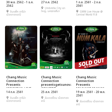
Hours Concert
30 พ.ย. 2562 - 1 ธ.ค.
Say Play Together
27 ก.ค. 2562
THE UNCENSORED
1 ก.ย. 2561 - 2 ก.ย.
2562
2561
#มันคือเรื่องจริง
Umbrella City เขา
ใหญ่, นครราชสีมา
อิมแพ็ค อารีน่า
GMM Live House @
เมืองทองธานี
Central World Fl.8
Chang Music
Chang Music
Chang Music
Connection
Connection
Connection
Presents
presentsgetsunova
Presents
“COCKTAIL LIVE
CONCERT
MY NAME IS NUM
#เล่นด้วยหัวใจเสมอ
14 ก.ค. 2561
ATMOSPHERE
25 ส.ค. 2561
KALA CONCERT
19 พ.ค. 2561 - 20 พ.ค.
2561
มา”
อิมแพ็ค อารีน่า
ธันเดอร์โดม เมืองทอง
เมืองทองธานี
ธานี
ธันเดอร์โดม เมืองทอง
ธานี