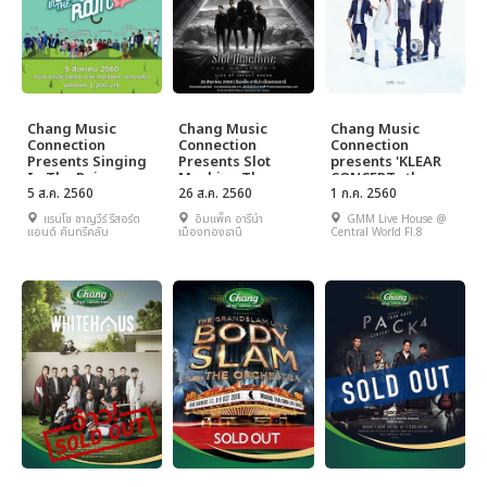
Chang Music
Chang Music
Chang Music
Connection
Connection
Connection
Presents Singing
Presents Slot
presents 'KLEAR
In The Rain
Machine The
CONCERT : the
2Gether
5 ส.ค. 2560
Mothership Live at
26 ส.ค. 2560
FIRST SPACE'
1 ก.ค. 2560
Impact Arena
แรนโช ชาญวีร์ รีสอร์ต
อิมแพ็ค อารีน่า
GMM Live House @
แอนด์ คันทรีคลับ
เมืองทองธานี
Central World Fl.8