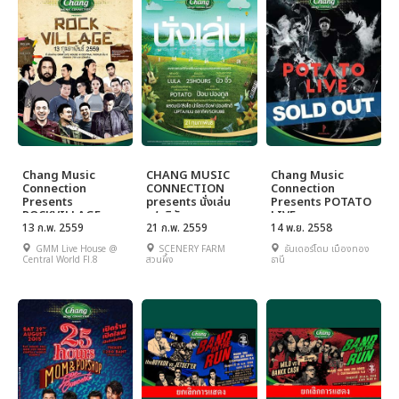
Chang Music
CHANG MUSIC
Chang Music
Connection
CONNECTION
Connection
Presents
presents นั่งเล่น
Presents POTATO
ROCKVILLAGE
เฟสติวัล
LIVE
13 ก.พ. 2559
21 ก.พ. 2559
14 พ.ย. 2558
GMM Live House @
SCENERY FARM
ธันเดอร์โดม เมืองทอง
Central World Fl.8
สวนผึ้ง
ธานี