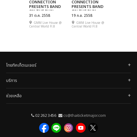
CONNECTION
CONNECTION
PRESENTS BAND
PRESENTS BAND
ON THE RUN
ON THE RUN
CONCERT SERIES
31 ต.ค. 2558
CONCERT SERIES
19 ก.ย. 2558
2015 SHOW #4
2015 SHOW #2
GMM Live House @
GMM Live House @
(SQWEEZ ANIMAL
(CRESCENDO VS
Central World Fl.8
Central World Fl.8
VS APARTMENT
TATTOO COLOUR)
KHUNPA)
ไทยทิคเก็ตเมเจอร์
บริการ
ช่วยเหลือ
02 262 3456
cs@thaiticketmajor.com