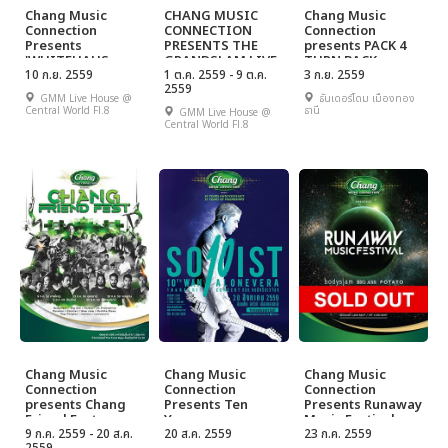
Chang Music
CHANG MUSIC
Chang Music
Connection
CONNECTION
Connection
Presents
PRESENTS THE
presents PACK 4
'WHITEHAUS
GRANDSLAM LIVE
TURN BACK
CONCERT'
10 ก.ย. 2559
BODYSLAM WITH
1 ต.ค. 2559 - 9 ต.ค.
CONCERT
3 ก.ย. 2559
2559
THE ORCHESTRA
GMM Live House @
ธันเดอร์โดม เมืองทอง
Central World Fl.8
ธานี
GMM Live House @
Central World Fl.8
Chang Music
Chang Music
Chang Music
Connection
Connection
Connection
presents Chang
Presents Ten
Presents Runaway
Friend Fest
Years
Music Festival
9 ก.ค. 2559 - 20 ส.ค.
Anniversary, Ten
20 ส.ค. 2559
23 ก.ค. 2559