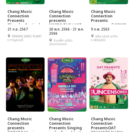
Chang Music
Chang Music
Chang Music
Connection
Connection
Connection
Presents
presents
Presents
Thunder Festival
MICRO THE LAST
เทศกาลดนตรี GENIE
21 ก.ย. 2567
ร็อค เล็ก เล็ก
20 พ.ค. 2566 - 21 พ.ค.
FEST 2020 ตอน
9 ก.พ. 2563
2566
Rock Mountain
SINKAN SAND PLANT
Jolly Land เขาค้อ
จ.กาญจนบุรี
จ.เพชรบูรณ์
อิมแพ็ค อารีน่า
เมืองทองธานี
Chang Music
Chang Music
Chang Music
Connection
Connection
Connection
presents
Presents Singing
PresentsOAT
POTATO Magic
in the Rain 4: Let's
PRAMOTE SHOW