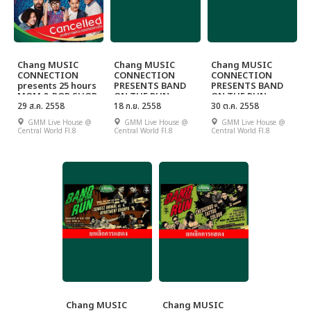
Chang MUSIC
Chang MUSIC
Chang MUSIC
CONNECTION
CONNECTION
CONNECTION
presents 25 hours
PRESENTS BAND
PRESENTS BAND
MOM & POP SHOP
ON THE RUN
ON THE RUN
LIVE CONCERT
29 ส.ค. 2558
CONCERT SERIES
18 ก.ย. 2558
CONCERT SERIES
30 ต.ค. 2558
2015 SHOW #1
2015 SHOW #3
GMM Live House @
GMM Live House @
GMM Live House @
(theBOYKOR VS
(MILD VS BANKK
Central World Fl.8
Central World Fl.8
Central World Fl.8
JETSET'ER)
CA$H)
Chang MUSIC
Chang MUSIC