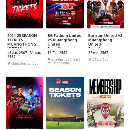
2024-25 SEASON
BG Pathum United
Buriram United VS
TICKETS
VS Muangthong
Muangthong
MUANGTHONG
United
United
UNITED
Revo Cup
Revo Cup
18 ส.ค. 2567 - 31 ต.ค.
2023/2024 (Final)
16 มิ.ย. 2567
2023/2024 (Semi
22 พ.ค. 2567
2567
Final)
สนามกีฬา มหาวิทยาลัย
บีจี สเตเดี้ยม
ธรรมศาสตร์ รังสิต
ธันเดอร์โดม สเตเดี้ยม