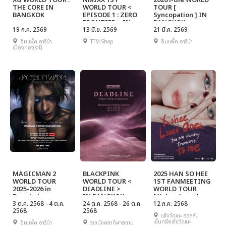
XG WORLD TOUR :
NMIXX 1ST
2026 i-dle WORLD
THE CORE IN
WORLD TOUR <
TOUR [
BANGKOK
EPISODE 1 : ZERO
Syncopation ] IN
FRONTIER > IN
BANGKOK
19 ก.ค. 2569
BANGKOK
13 มิ.ย. 2569
21 มี.ค. 2569
อิมแพ็ค อารีน่า
TTM Shop
อิมแพ็ค อารีน่า
เมืองทองธานี
MAGICMAN 2
BLACKPINK
2025 HAN SO HEE
WORLD TOUR
WORLD TOUR <
1ST FANMEETING
2025-2026 in
DEADLINE >
WORLD TOUR
Bangkok
IN BANGKOK
[ Xohee Loved
Presented by
3 ต.ค. 2568 - 4 ต.ค.
24 ต.ค. 2568 - 26 ต.ค.
Ones, ] in
12 ก.ค. 2568
2568
2568
Galaxy Resorts
BANGKOK
แจ้งวัฒนะ ฮอลล์,
Thailand
เซ็นทรัลแจ้งวัฒนะ
อิมแพ็ค อารีน่า
ราชมังคลากีฬาสถาน