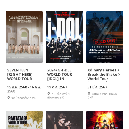
SEVENTEEN
2024 (G)I-DLE
Xdinary Heroes <
[RIGHT HERE]
WORLD TOUR
Break the Brake >
WORLD TOUR
[iDOL] IN
World Tour
IN BANGKOK
BANGKOK
in Bangkok
15 ก.พ. 2568 - 16 ก.พ.
19 ต.ค. 2567
31 มี.ค. 2567
2568
อิมแพ็ค อารีน่า
Ultra Arena, Bravo
เมืองทองธานี
BKK
ราชมังคลากีฬาสถาน