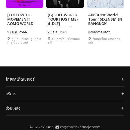
[FOLLOW THE
(G)I-DLE WORLD
AB6IX 1st World
MOVEMENT]
TOUR [JUST ME (
Tour "6IXENSE" IN
AOMG WORLD
)I-DLE]
BANGKOK
TOUR 2023 IN
IN BANGKOK
BANGKOK
13 ม.ค. 2566
20 ส.ค. 2565
ยกเลิกการเเสดง
ยูเนี่ยน ฮอลล์, ศูนย์การ
ธันเดอร์โดม เมืองทอง
ธันเดอร์โดม เมืองทอง
ค้ายูเนี่ยน มอลล์
ธานี
ธานี
ไทยทิคเก็ตเมเจอร์
บริการ
ช่วยเหลือ
02 262 3456
cs@thaiticketmajor.com