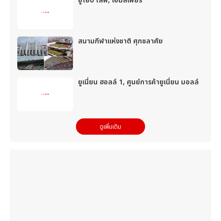
ยูโอบี ไลฟ์, เอ็มสเฟียร์
สนามกีฬาแห่งชาติ ศุภชลาศัย
ยูเนี่ยน ฮอลล์ 1, ศูนย์การค้ายูเนี่ยน มอลล์
ดูเพิ่มเติม