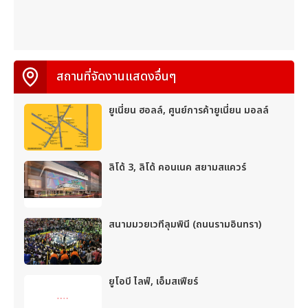
สถานที่จัดงานแสดงอื่นๆ
ยูเนี่ยน ฮอลล์, ศูนย์การค้ายูเนี่ยน มอลล์
ลิโด้ 3, ลิโด้ คอนเนค สยามสแควร์
สนามมวยเวทีลุมพินี (ถนนรามอินทรา)
ยูโอบี ไลฟ์, เอ็มสเฟียร์