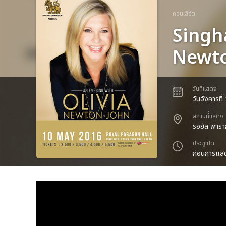
คอนเสิร์ต
Singh
Newto
วันที่แสดง
วันอังคารท
สถานที่แสดง
รอยัล พารา
ประตูเปิด
ก่อนการแสด