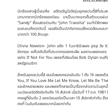
นักร้องสาวผู้นี้เธอคือ อดีตขวัญใจวัยรุ่นยุคเซเว่นตี้ส์ที่
บทบาทจากนักร้องยอดนิยม มาเป็นนางเอกเต็มตัวบนแผ่
“Sandy” ซึ่งแสดงร่วมกับ “John Travolta” จนทำให้ภาพยน
อมตะจนถึงทุกวันนี้ เธอยังเป็นนักกิจกรรมสิ่งแวดล้อมและการ
มากกว่า 100 ล้านชุด
Olivia Newton- John อดีต 1 ในราชินีเพลง pop วัย 63 
อังกฤษ แต่ไปเติบโตที่ประเทศออสเตรเลีย ผลงานเพลงขอ
อย่าง If Not For You เพลงที่เขียนโดย Bob Dylan จนถึงช
สหรัฐอเมริกา
สำหรับยุคเซเว่นตี้ส์ เธอมีเพลงครองอันดับ 1 ถึง 16 เพลงด้
You, If You Love Me Let Me Know, Let Me Be The
และอีกหลายเพลง และเพลงที่กลายเป็นเรื่องกล่าวขานในยุคนั้นอ
บนบิลบอร์ดติดต่อกันถึง 10 สัปดาห์ เมื่อวันที่ 17 ต.ค. 1
คงอยู่ที่อันดับ 2 ของบิลบอร์ดเป็นเวลา 10 สัปดาห์เท่ากัน จึ
คงที่ ในอันดับเพลงมากน้อยกว่ากัน