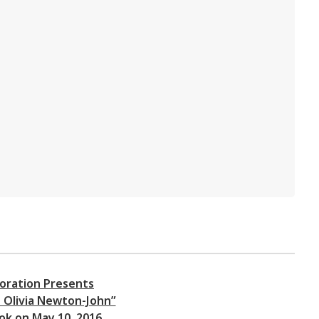
oration Presents
 Olivia Newton-John”
ok on May 10, 2016