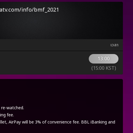
atv.com/info/bmf_2021
เวลา
13:00
(15:00 KST)
r re-watched.
ing fee.
let, AirPay will be 3% of convenience fee. BBL iBanking and