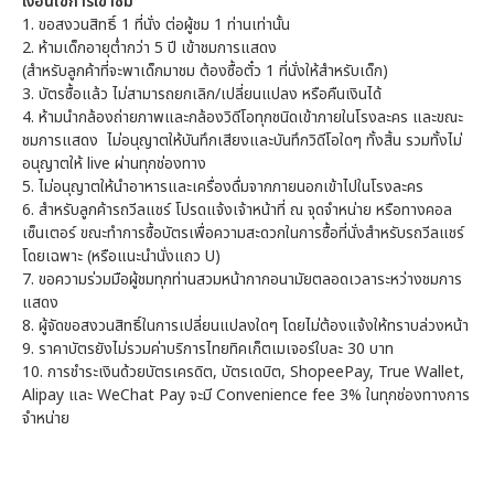
เงื่อนไขการเข้าชม
1.
ขอสงวนสิทธิ์ 1 ที่นั่ง ต่อผู้ชม 1 ท่านเท่านั้น
2.
ห้ามเด็กอายุต่ำกว่า 5 ปี เข้าชมการแสดง
(สำหรับลูกค้าที่จะพาเด็กมาชม ต้องซื้อตั๋ว 1 ที่นั่งให้สำหรับเด็ก)
3.
บัตรซื้อแล้ว ไม่สามารถยกเลิก/เปลี่ยนแปลง หรือคืนเงินได้
4.
ห้ามนำกล้องถ่ายภาพและกล้องวิดีโอทุกชนิดเข้าภายในโรงละคร และขณะ
ชมการแสดง
ไม่อนุญาตให้บันทึกเสียงและบันทึกวิดีโอใดๆ ทั้งสิ้น รวมทั้งไม่
อนุญาตให้ live ผ่านทุกช่องทาง
5.
ไม่อนุญาตให้นำอาหารและเครื่องดื่มจากภายนอกเข้าไปในโรงละคร
6.
สำหรับลูกค้ารถวีลแชร์ โปรดแจ้งเจ้าหน้าที่ ณ จุดจำหน่าย หรือทางคอล
เซ็นเตอร์ ขณะทำการซื้อบัตรเพื่อความสะดวกในการซื้อที่นั่งสำหรับรถวีลแชร์
โดยเฉพาะ (หรือแนะนำนั่งแถว U)
7.
ขอความร่วมมือผู้ชมทุกท่านสวมหน้ากากอนามัยตลอดเวลาระหว่างชมการ
แสดง
8.
ผู้จัดขอสงวนสิทธิ์ในการเปลี่ยนแปลงใดๆ โดยไม่ต้องแจ้งให้ทราบล่วงหน้า
9.
ราคาบัตรยังไม่รวมค่าบริการไทยทิคเก็ตเมเจอร์ใบละ 30 บาท
10. การชำระเงินด้วยบัตรเครดิต, บัตรเดบิต, ShopeePay, True Wallet,
Alipay และ WeChat Pay จะมี Convenience fee 3% ในทุกช่องทางการ
จำหน่าย