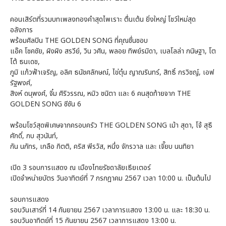
คอนเสิร์ตที่รวมบทเพลงทองคำสุดไพเราะ ตื่นเต้น ยิ่งใหญ่ โชว์ใหม่สุด
อลังการ
พร้อมศิลปิน THE GOLDEN SONG ที่คุณชื่นชอบ
แอ๊ค โชคชัย, ผิงผิง สรวีย์, วิน วศิน, พลอย ทิพย์รมิดา, เบลโลล่า กนิษฐา, โต
โต้ ธนเดช,
ภูมิ แก้วฟ้าเจริญ, อลิศ ธนัชศลักษณ์, ไข่ตุ๋น ญาณรินทร์, สิทธิ์ กรวิชญ์, เอฟ
รัฐพงศ์,
สิงห์ ดนุพงศ์, จิ๋ม ศิริวรรณ, หมิว ชนิตา และ 6 คนสุดท้ายจาก THE
GOLDEN SONG ซีซัน 6
พร้อมโชว์สุดพิเศษจากครอบครัว THE GOLDEN SONG เม้า สุดา, โจ้ สุธี
ศักดิ์, กบ สุวนันท์,
กัน นภัทร, เกลือ กิตติ, คริส พีรวัส, หนึ่ง จักรวาล และ เจี๊ยบ นนทิยา
เปิด 3 รอบการแสดง ณ เมืองไทยรัชดาลัยเธียเตอร์
เปิดจำหน่ายบัตร วันอาทิตย์ที่ 7 กรกฎาคม 2567 เวลา 10:00 น. เป็นต้นไป
รอบการแสดง
รอบวันเสาร์ที่ 14 กันยายน 2567 เวลาการแสดง 13:00 น. และ 18:30 น.
รอบวันอาทิตย์ที่ 15 กันยายน 2567 เวลาการแสดง 13:00 น.