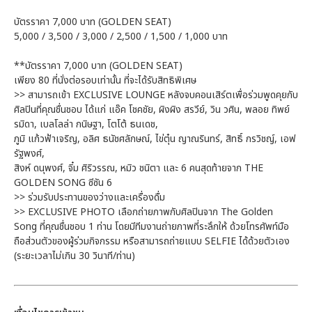
บัตรราคา 7,000 บาท (GOLDEN SEAT)
5,000 / 3,500 / 3,000 / 2,500 / 1,500 / 1,000 บาท
**บัตรราคา 7,000 บาท (GOLDEN SEAT)
เพียง 80 ที่นั่งต่อรอบเท่านั้น ที่จะได้รับสิทธิพิเศษ
>> สามารถเข้า EXCLUSIVE LOUNGE หลังจบคอนเสิร์ตเพื่อร่วมพูดคุยกับ
ศิลปินที่คุณชื่นชอบ ได้แก่ แอ๊ค โชคชัย, ผิงผิง สรวีย์, วิน วศิน, พลอย ทิพย์
รมิดา, เบลโลล่า กนิษฐา, โตโต้ ธนเดช,
ภูมิ แก้วฟ้าเจริญ, อลิศ ธนัชศลักษณ์, ไข่ตุ๋น ญาณรินทร์, สิทธิ์ กรวิชญ์, เอฟ
รัฐพงศ์,
สิงห์ ดนุพงศ์, จิ๋ม ศิริวรรณ, หมิว ชนิตา และ 6 คนสุดท้ายจาก THE
GOLDEN SONG ซีซัน 6
>> ร่วมรับประทานของว่างและเครื่องดื่ม
>> EXCLUSIVE PHOTO เลือกถ่ายภาพกับศิลปินจาก The Golden
Song ที่คุณชื่นชอบ 1 ท่าน โดยมีทีมงานถ่ายภาพที่ระลึกให้ ด้วยโทรศัพท์มือ
ถือส่วนตัวของผู้ร่วมกิจกรรม หรือสามารถถ่ายแบบ SELFIE ได้ด้วยตัวเอง
(ระยะเวลาไม่เกิน 30 วินาที/ท่าน)