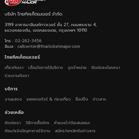
บริษัท ไทยทิคเก็ตเมเจอร์ จำกัด
3199 อาคารมาลีนนท์ทาวเวอร์ ชั้น 27, ถนนพระราม 4,
แขวงคลองตัน, เขตคลองเตย, กรุงเทพฯ 10110
โทร :
02-262-3456
อีเมล :
callcenter@thaiticketmajor.com
ไทยทิคเก็ตเมเจอร์
เกี่ยวกับเรา
เงื่อนไขการใช้บริการ
จุดจำหน่าย
ติดต่อลงโฆษณา
ร่วมงานกับเรา
บริการ
งานแสดง
แพคเกจทัวร์ & ท่องเที่ยว
ช็อปปิ้ง
ข่าวสาร
ช่วยเหลือ
ติดต่อเรา
วิธีการซื้อบัตร
คำแนะนำ/ข้อเสนอแนะ
ติชม/แจ้งปัญหาการใช้งาน
สมัคร/ยกเลิกรับข่าวสาร