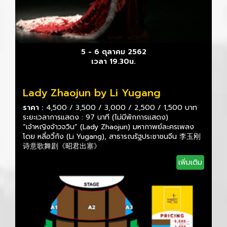
5 - 6 ตุลาคม 2562
เวลา 19.30น.
Lady Zhaojun by Li Yugang
ราคา :
4,500 / 3,500 / 3,000 / 2,500 / 1,500 บาท
ระยะเวลาการแสดง : 97 นาที (ไม่มีพักการแสดง)
“เจ้าหญิงจ้าวจวิน” (Lady Zhaojun) มหากาพย์ละครเพลง
โดย หลี่อวิ้กัง (Li Yugang), สาธารณรัฐประชาชนจีน 李玉刚
诗意歌舞剧《昭君出塞》
เพิ่มเติม