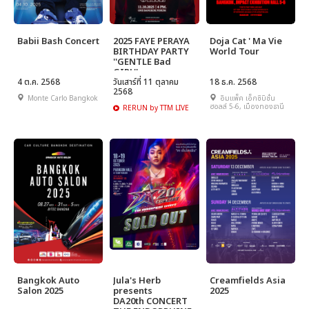
Babii Bash Concert
2025 FAYE PERAYA
Doja Cat ' Ma Vie
BIRTHDAY PARTY
World Tour
''GENTLE Bad
GIRL''
4 ต.ค. 2568
วันเสาร์ที่ 11 ตุลาคม
18 ธ.ค. 2568
2568
Monte Carlo Bangkok
อิมแพ็ค เอ็กซิบิชั่น
ฮอลล์ 5-6, เมืองทองธานี
RERUN by TTM LIVE
Bangkok Auto
Jula's Herb
Creamfields Asia
Salon 2025
presents
2025
DA20th CONCERT