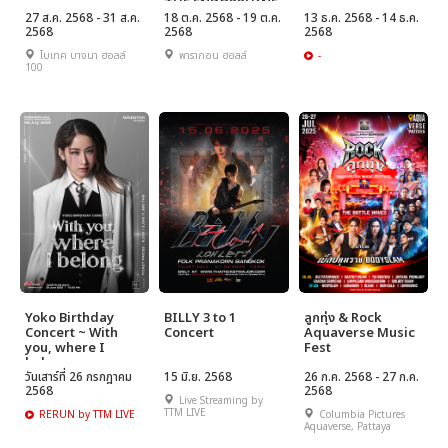
THE ENDORPHINE
27 ส.ค. 2568 - 31 ส.ค.
EFFECT
18 ต.ค. 2568 - 19 ต.ค.
13 ธ.ค. 2568 - 14 ธ.ค.
2568
2568
2568
ไบเทค บางนา ฮอลล์
พารากอน ฮอลล์
-
100
Yoko Birthday
BILLY 3 to 1
ลูกทุ่ง & Rock
Concert ~ With
Concert
Aquaverse Music
you, where I
Fest
belong
วันเสาร์ที่ 26 กรกฎาคม
15 มิ.ย. 2568
26 ก.ค. 2568 - 27 ก.ค.
2568
2568
Live Streaming by
TTM LIVE
RERUN by TTM LIVE
Columbia Pictures
Aquaverse, Pattaya