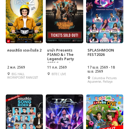
คอนเสิร์ต เดอะไรอัล 2
มาม่า Presents
SPLASHMOON
PIANO & i The
FEST2026
Legends Party
2026 Concert
2 พ.ค. 2569
11 ก.ค. 2569
17 เม.ย. 2569 - 18
เม.ย. 2569
BIG HALL
BITEC LIVE
WORKPOINT RANGSIT
Columbia Pictures
Aquaverse, Pattaya