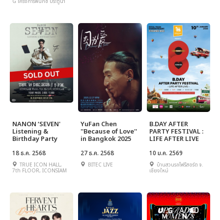
G โครงการฟีนิกซ์ ประตูน้ำ
NANON ‘SEVEN'
YuFan Chen
B.DAY AFTER
Listening &
''Because of Love''
PARTY FESTIVAL :
Birthday Party
in Bangkok 2025
LIFE AFTER LIVE
18 ธ.ค. 2568
27 ธ.ค. 2568
10 ม.ค. 2569
TRUE ICON HALL,
BITEC LIVE
บ้านสวนรถไฟรีสอร์ต จ.
7th FLOOR, ICONSIAM
เชียงใหม่