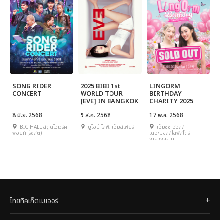
SONG RIDER
2025 BIBI 1st
LINGORM
CONCERT
WORLD TOUR
BIRTHDAY
[EVE] IN BANGKOK
CHARITY 2025
8 มิ.ย. 2568
9 ส.ค. 2568
17 พ.ค. 2568
BIG HALL สตูดิโอเวิร์ค
ยูโอบี ไลฟ์, เอ็มสเฟียร์
เอ็มซีซี ฮอลล์
พอยท์ (รังสิต)
เดอะมอลล์ไลฟ์สโตร์
งามวงศ์วาน
ไทยทิคเก็ตเมเจอร์