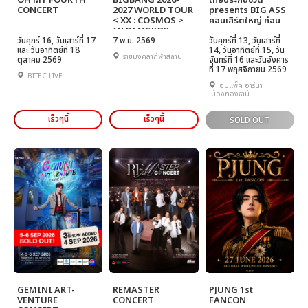
OH MY FOURTH
BIGBANG 2026-
ไทยประกันชีวิต
CONCERT
2027 WORLD TOUR
presents BIG ASS
< XX : COSMOS >
คอนเสิร์ตใหญ่ ก่อน
IN BANGKOK
ตาย
วันศุกร์ 16, วันเสาร์ที่ 17
7 พ.ย. 2569
วันศุกร์ที่ 13, วันเสาร์ที่
และ วันอาทิตย์ที่ 18
14, วันอาทิตย์ที่ 15, วัน
ราชมังคลากีฬาสถาน
ตุลาคม 2569
จันทร์ที่ 16 และวันอังคาร
ที่ 17 พฤศจิกายน 2569
BITEC LIVE
อิมแพ็ค อารีน่า
เมืองทองธานี
เร็วๆนี้
เร็วๆนี้
SOLD OUT
GEMINI ART-
REMASTER
PJUNG 1st
VENTURE
CONCERT
FANCON