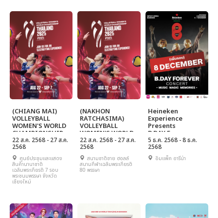
(CHIANG MAI)
(NAKHON
Heineken
VOLLEYBALL
RATCHASIMA)
Experience
WOMEN'S WORLD
VOLLEYBALL
Presents
CHAMPIONSHIP
WOMEN'S WORLD
B.DAY Forever
THAILAND 2025
22 ส.ค. 2568 - 27 ส.ค.
CHAMPIONSHIP
22 ส.ค. 2568 - 27 ส.ค.
Concert
5 ธ.ค. 2568 - 8 ธ.ค.
2568
2568
2568
FIVB
THAILAND 2025
FIVB
ศูนย์ประชุมและแสดง
สนามชาติชาย ฮอลล์
อิมแพ็ค อารีน่า
สินค้านานาชาติ
สนามกีฬาเฉลิมพระเกียรติ
เฉลิมพระเกียรติ 7 รอบ
80 พรรษา
พระชนมพรรษา จังหวัด
เชียงใหม่