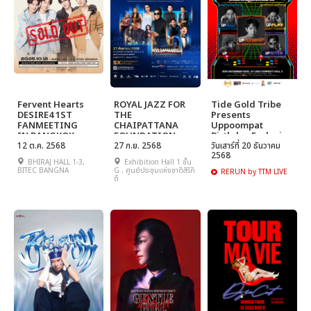
Fervent Hearts
ROYAL JAZZ FOR
Tide Gold Tribe
DESIRE4 1ST
THE
Presents
FANMEETING
CHAIPATTANA
Uppoompat
IN BANGKOK
FOUNDATION
Birthday Exclusive
12 ต.ค. 2568
VOLUME 2
27 ก.ย. 2568
Fanmeet 2025
วันเสาร์ที่ 20 ธันวาคม
2568
"Upgraded
BHIRAJ HALL 1-3,
Exhibition Hall 1 ชั้น
Moment"
BITEC BANGNA
G , ศูนย์ประชุมแห่งชาติสิริกิ
RERUN by TTM LIVE
ติ์