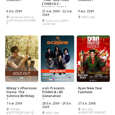
CONCERT
''FAM'' MEETING
CONCERT
[ FAM+ILY :
FAMILY : FAM I
6 มิ.ย. 2569
LOVE YOU ]
21 ก.พ. 2569 - 22 ก.พ.
9 พ.ค. 2569
2569
Exhibition Hall 3-4,
BITEC LIVE
ศูนย์การประชุมแห่งชาติสิริกิ
ไบเทค บางนา BITEC
ติ์
Grand Hall
Mikey's Afternoon
มาม่า Presents
Ryan New Year
Fiesta: The
PIANO & i B5
Fanmeet
Solstice Birthday
Generation
Party
Concert
7 ก.พ. 2569
28 มี.ค. 2569 - 29 มี.ค.
27 ธ.ค. 2568
2569
PHENIX
BIG HALL
AUDITORIUM HALL ชั้น
WORKPOINT RANGSIT
BITEC LIVE