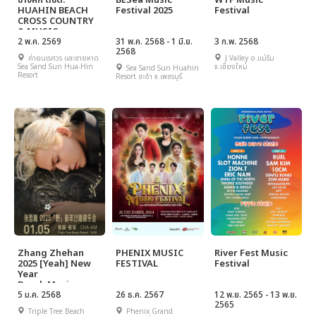
ช้างศึก ตชด.
BESea Music
WTF Music
HUAHIN BEACH
Festival 2025
Festival
CROSS COUNTRY
& MUSIC
FESTIVAL 2026
2 พ.ค. 2569
31 พ.ค. 2568 - 1 มิ.ย.
3 ก.พ. 2568
2568
ค่ายนเรศวร และชายหาด
J Valley อ.แม่ริม
Sea Sand Sun Hua-Hin
จ.เชียงใหม่
Sea Sand Sun Huahin
Resort
Resort ชะอำ จ.เพชรบุรี
Zhang Zhehan
PHENIX MUSIC
River Fest Music
2025 [Yeah] New
FESTIVAL
Festival
Year
Beach Music
Festival
5 ม.ค. 2568
26 ธ.ค. 2567
12 พ.ย. 2565 - 13 พ.ย.
2565
Triple Tree Beach
Phenix Grand