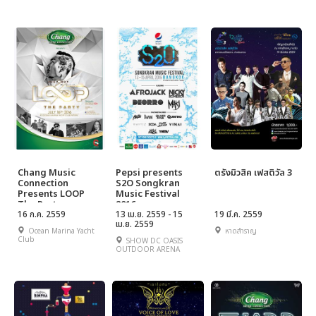
Chang Music
Pepsi presents
ตรังมิวสิค เฟสติวัล 3
Connection
S2O Songkran
Presents LOOP
Music Festival
The Party
2016
16 ก.ค. 2559
13 เม.ย. 2559 - 15
19 มี.ค. 2559
เม.ย. 2559
Ocean Marina Yacht
หาดสำราญ
Club
SHOW DC OASIS
OUTDOOR ARENA