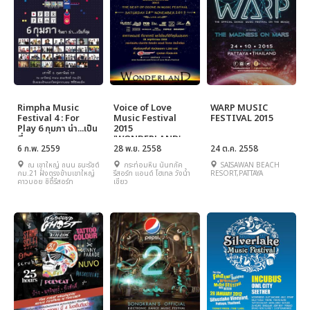
Rimpha Music
Voice of Love
WARP MUSIC
Festival 4 : For
Music Festival
FESTIVAL 2015
Play 6 กุมภา น่า...เป็น
2015
ที่สุด
'WONDERLAND'
6 ก.พ. 2559
28 พ.ย. 2558
24 ต.ค. 2558
ณ เขาใหญ่ ถนน ธนะรัชต์
กระท่อมหิน นันทภัค
SAISAWAN BEACH
กม.21 ฝั่งตรงข้ามเขาใหญ่
รีสอร์ท แอนด์ โฮเทล วังน้ำ
RESORT,PATTAYA
คาวบอย ซิตี้รีสอร์ท
เขียว