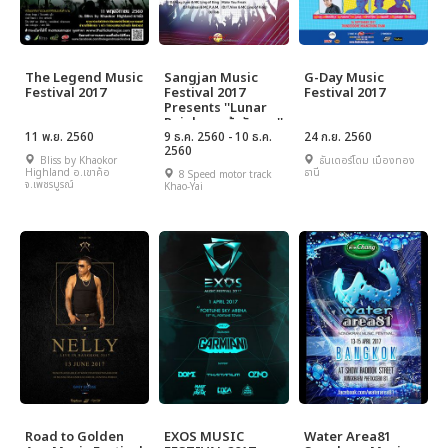
The Legend Music
Sangjan Music
G-Day Music
Festival 2017
Festival 2017
Festival 2017
Presents ''Lunar
Rainbow...รุ้งจันทรา''
11 พ.ย. 2560
Live In Khao-Yai
9 ธ.ค. 2560 - 10 ธ.ค.
24 ก.ย. 2560
2560
Bliss by Khaokor
ธันเดอร์โดม เมืองทอง
Highland อ.เขาค้อ
ธานี
8 Speed motor track
จ.เพชรบูรณ์
Khao-Yai
Road to Golden
EXOS MUSIC
Water Area81