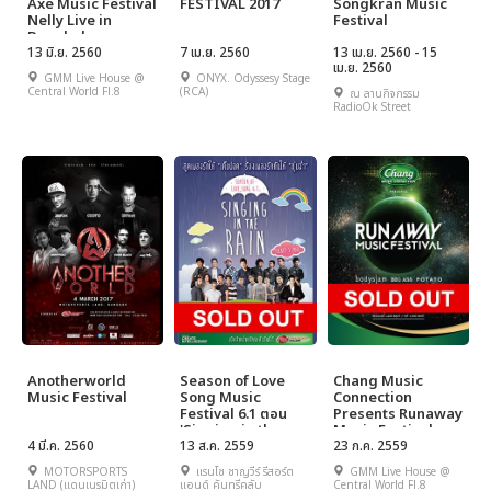
Axe Music Festival
FESTIVAL 2017
Songkran Music
Nelly Live in
Festival
Bangkok
13 มิ.ย. 2560
7 เม.ย. 2560
13 เม.ย. 2560 - 15
เม.ย. 2560
GMM Live House @
ONYX. Odyssesy Stage
Central World Fl.8
(RCA)
ณ ลานกิจกรรม
RadioOk Street
Anotherworld
Season of Love
Chang Music
Music Festival
Song Music
Connection
Festival 6.1 ตอน
Presents Runaway
'Singing in the
Music Festival
4 มี.ค. 2560
rain'
13 ส.ค. 2559
23 ก.ค. 2559
MOTORSPORTS
แรนโช ชาญวีร์ รีสอร์ต
GMM Live House @
LAND (แดนเนรมิตเก่า)
แอนด์ คันทรีคลับ
Central World Fl.8