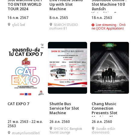
Slot Machine EXIT
Live House Stand
Soundbox Online :
TO ENTER WORLD
Up with Slot
Slot Machine 10 ปี
TOUR 2024
Machine
จันทร์เจ้า
Virtual Live From
16 ก.พ. 2567
8 ต.ค. 2565
The Moon
18 ก.ค. 2563
ยูโอบี ไลฟ์
SEARCH STUDIO
Live streaming : Onli
รามคำแหง 81
ne (JOOX Application)
CAT EXPO 7
Shuttle Bus
Chang Music
Service for Slot
Connection
Machine
Presents Slot
Machine The
21 พ.ย. 2563 - 22 พ.ย.
26 ส.ค. 2560
Mothership Live at
26 ส.ค. 2560
2563
Impact Arena
SHOW DC Bangkok
อิมแพ็ค อารีน่า
Tourist Lounge
เมืองทองธานี
สวนสนุกวันเดอร์เวิลด์