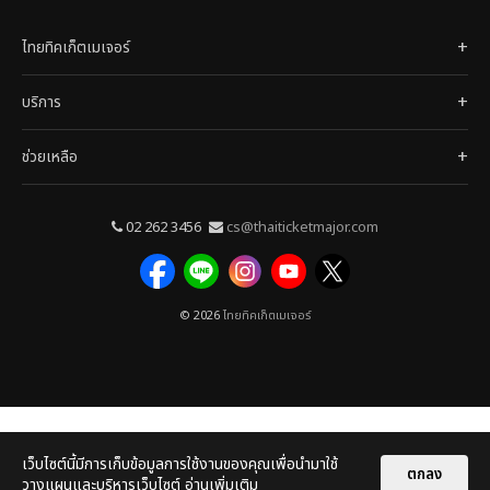
ไทยทิคเก็ตเมเจอร์
บริการ
ช่วยเหลือ
02 262 3456
cs@thaiticketmajor.com
© 2026
ไทยทิคเก็ตเมเจอร์
เว็บไซต์นี้มีการเก็บข้อมูลการใช้งานของคุณเพื่อนำมาใช้
ตกลง
วางแผนและบริหารเว็บไซต์
อ่านเพิ่มเติม