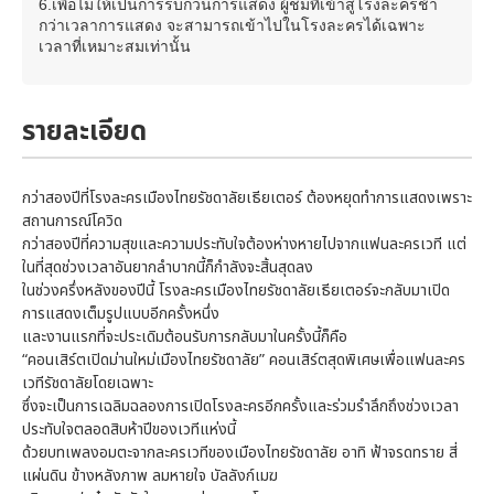
6.เพื่อไม่ให้เป็นการรบกวนการแสดง ผู้ชมที่เข้าสู่โรงละครช้า
กว่าเวลาการแสดง จะสามารถเข้าไปในโรงละครได้เฉพาะ
เวลาที่เหมาะสมเท่านั้น
รายละเอียด
กว่าสองปีที่โรงละครเมืองไทยรัชดาลัยเธียเตอร์ ต้องหยุดทำการแสดงเพราะ
สถานการณ์โควิด
กว่าสองปีที่ความสุขและความประทับใจต้องห่างหายไปจากแฟนละครเวที แต่
ในที่สุดช่วงเวลาอันยากลำบากนี้ก็กำลังจะสิ้นสุดลง
ในช่วงครึ่งหลังของปีนี้ โรงละครเมืองไทยรัชดาลัยเธียเตอร์จะกลับมาเปิด
การแสดงเต็มรูปแบบอีกครั้งหนึ่ง
และงานแรกที่จะประเดิมต้อนรับการกลับมาในครั้งนี้ก็คือ
“คอนเสิร์ตเปิดม่านใหม่เมืองไทยรัชดาลัย” คอนเสิร์ตสุดพิเศษเพื่อแฟนละคร
เวทีรัชดาลัยโดยเฉพาะ
ซึ่งจะเป็นการเฉลิมฉลองการเปิดโรงละครอีกครั้งและร่วมรำลึกถึงช่วงเวลา
ประทับใจตลอดสิบห้าปีของเวทีแห่งนี้
ด้วยบทเพลงอมตะจากละครเวทีของเมืองไทยรัชดาลัย อาทิ ฟ้าจรดทราย สี่
แผ่นดิน ข้างหลังภาพ ลมหายใจ บัลลังก์เมฆ