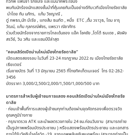
ทวิภพ แฟนจ๋า รักจับใจ และแม่นาคพระโขนง
พบกับนักร้องนักแสดงชั้นนำที่คุ้นเคยกันเป็นอย่างดีกับเวทีเมืองไทยรัชดาลัย
นำโดย กัน นภัทร, แก้ม วิชญาณี ,
ตู่ ภพธร,นัท มีเรีย , แกงส้ม ธนทัต , หนึ่ง ETC ,ตั้ม วราวุธ, โดม จารุ
วัฒน์, แก้ม กุลกรณ์พัชร, แพรวา ณิชาภัทร
ร่วมด้วยนักร้องจากรายการโกลเด้นซอง แอ๊ค โชคชัย ,โตโต้ ธนเดช , ผิงผิง
สรวีย์, วิน วศิน และแชมป์ปีล่าสุด
“คอนเสิร์ตเปิดม่านใหม่เมืองไทยรัชดาลัย”
เปิดแสดงสองรอบ ในวันที่ 23-24 กรกฏาคม 2022 ณ เมืองไทยรัชดาลัย
เธียเตอร์
เริ่มขายบัตร วันที่ 13 มิถุนายน 2565 ที่ไทยทิคเก็ตเมเจอร์ โทร 02-262-
3456
บัตรราคา 3,000/2,500/2,000/1,500/1,000/500 บาท
มาตรการสําหรับผู้เข้าชมการแสดง
คอนเสิร์ตเปิดม่านใหม่เมืองไทยรัช
ดาลัย
· ก่อนเข้าพื้นที่การแสดงผู้เข้าชมทุกท่านต้องผ่านจุดคัดกรองเพื่อตรวจวัด
อุณหภูมิร่างกาย
· กรุณาตรวจ ATK และนำผลตรวจภายใน 24 ชม.ก่อนวันงาน (สามารถถ่าย
เป็นรูปภาพพร้อมบัตรประชาชน ) หรือแสดงพร้อมบัตรประชาชน และเอกสาร
การได้รับวัคซีนโรคโควิด -19 จากแอพพลิเคชันหมอพร้อม (สามารถถ่ายเป็น