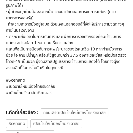
รูปภาพได้)
· ผู้เข้าชมทุกท่านต้องสวมหน้ากากอนามัยตลอดการชมการแสดง (ตาม
มาตรการของรัฐ)
· ทำความสะอาดมืออยู่เสมอ ด้วยเจลแอลกอฮอล์ที่จัดให้บริการตามจุดต่างๆ
ภายในบริเวณงาน
· กรุณาเผื่อเวลาในการเดินทางและเพื่อการตรวจคัดกรองก่อนเข้าชมการ
แสดง อย่างน้อย 1 ชม. ก่อนเริ่มการแสดง
และเพื่อเป็นการป้องกันการแพร่ระบาดของโรคโควิด-19 หากท่านมีอาการ
ป่วย ไอ จาม มีน้ำมูก หรือมีไข้สูงเกินกว่า 37.5 องศาเซลเซียส หรือมีผลตรวจ
โควิด-19 เป็นบวก ผู้จัดมีสิทธิปฏิเสธการเข้าชมการแสดงได้ โดยทางผู้จัด
สงวนสิทธิ์ในการไม่คืนเงินในทุกกรณี
#Scenario
#เปิดม่านใหม่เมืองไทยรัชดาลัย
#เมืองไทยรัชดาลัยเธียเตอร์
เเท็กที่เกี่ยวข้อง :
คอนเสิร์ตเปิดม่านใหม่เมืองไทยรัชดาลัย
Scenario
เปิดม่านใหม่เมืองไทยรัชดาลัย