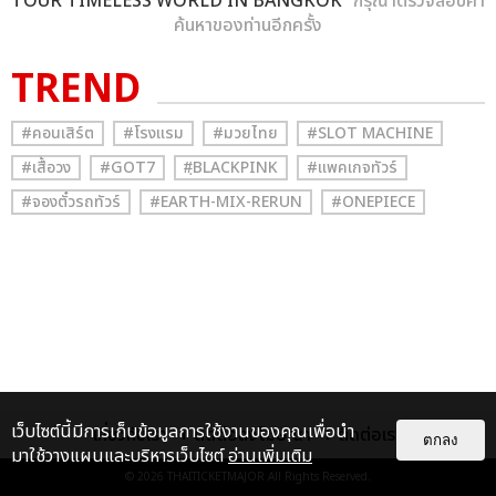
TOUR TIMELESS WORLD IN BANGKOK
” กรุณาตรวจสอบคำ
ค้นหาของท่านอีกครั้ง
TREND
#คอนเสิร์ต
#โรงแรม
#มวยไทย
#SLOT MACHINE
#เสื้อวง
#GOT7
#ฺBLACKPINK
#แพคเกจทัวร์
#จองตั๋วรถทัวร์
#EARTH-MIX-RERUN
#ONEPIECE
เว็บไซต์นี้มีการเก็บข้อมูลการใช้งานของคุณเพื่อนำ
เกี่ยวกับเรา
ติดต่อลงโฆษณา
ติดต่อเรา
ตกลง
มาใช้วางแผนและบริหารเว็บไซต์
อ่านเพิ่มเติม
© 2026
THAITICKETMAJOR
All Rights Reserved.