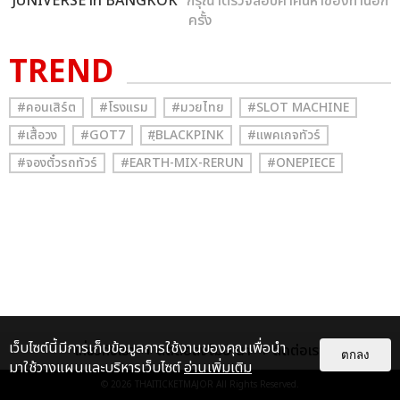
JUNIVERSE in BANGKOK
” กรุณาตรวจสอบคำค้นหาของท่านอีก
ครั้ง
TREND
#คอนเสิร์ต
#โรงแรม
#มวยไทย
#SLOT MACHINE
#เสื้อวง
#GOT7
#ฺBLACKPINK
#แพคเกจทัวร์
#จองตั๋วรถทัวร์
#EARTH-MIX-RERUN
#ONEPIECE
เว็บไซต์นี้มีการเก็บข้อมูลการใช้งานของคุณเพื่อนำ
เกี่ยวกับเรา
ติดต่อลงโฆษณา
ติดต่อเรา
ตกลง
มาใช้วางแผนและบริหารเว็บไซต์
อ่านเพิ่มเติม
© 2026
THAITICKETMAJOR
All Rights Reserved.