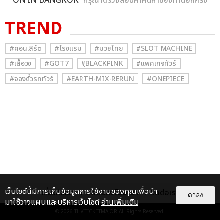
ON IN BANGKOK
” กรุณาตรวจสอบคำค้นหาของท่านอีกครั้ง
TREND
#คอนเสิร์ต
#โรงแรม
#มวยไทย
#SLOT MACHINE
#เสื้อวง
#GOT7
#ฺBLACKPINK
#แพคเกจทัวร์
#จองตั๋วรถทัวร์
#EARTH-MIX-RERUN
#ONEPIECE
เว็บไซต์นี้มีการเก็บข้อมูลการใช้งานของคุณเพื่อนำ
เกี่ยวกับเรา
ติดต่อลงโฆษณา
ติดต่อเรา
ตกลง
มาใช้วางแผนและบริหารเว็บไซต์
อ่านเพิ่มเติม
© 2026
THAITICKETMAJOR
All Rights Reserved.