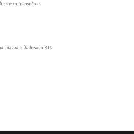
้มานั้นจากความสามารถล้วนๆ
ติต่างๆ ของวงเค-ป๊อปแห่งยุค BTS