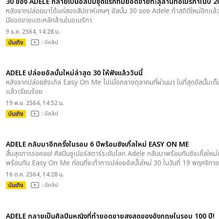
30 ของ ADELE กลายเป็นอัลบั้มชุดแรกที่มียอดขายทะลุล้านที่อเมริกาในปี 
หลังจากปล่อยมาได้แค่สองสัปดาห์เศษๆ อัลบั้ม 30 ของ Adele ทำสถิติใหม่อีกแล้ว
มียอดขายแตะหลักล้านในอเมริกา
9 ธ.ค. 2564, 14:28 น.
บันเทิง
: มีคลิป
ADELE ปล่อยอัลบั้มใหม่ล่าสุด 30 ให้ฟังแล้ววันนี้
หลังจากปล่อยซิงเกิล Easy On Me ไปเมื่อกลางตุลาคมที่ผ่านมา ในที่สุดอัลบั้มเต
แล้วเรียบร้อย
19 พ.ย. 2564, 14:52 น.
บันเทิง
: มีคลิป
ADELE กลับมาอีกครั้งในรอบ 6 ปีพร้อมซิงเกิ้ลใหม่ EASY ON ME
สิ้นสุดการรอคอย! ศิลปินซูเปอร์สตาร์ระดับโลก Adele กลับมาพร้อมกับซิงเกิ้ลใหม
พร้อมกัน Easy On Me ก่อนที่จะทำการปล่อยอัลบั้มใหม่ 30 ในวันที่ 19 พฤศจิกายน
16 ต.ค. 2564, 14:28 น.
บันเทิง
: มีคลิป
ADELE กลายเป็นศิลปินหญิงที่ทำยอดขายสูงสุดของอังกฤษในรอบ 100 ปี!