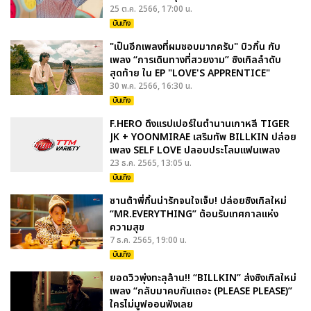
25 ต.ค. 2566, 17:00 น.
บันเทิง
"เป็นอีกเพลงที่ผมชอบมากครับ" บิวกิ้น กับ
เพลง “การเดินทางที่สวยงาม” ซิงเกิลลำดับ
สุดท้าย ใน EP "LOVE'S APPRENTICE"
30 พ.ค. 2566, 16:30 น.
บันเทิง
F.HERO ดึงแรปเปอร์ในตำนานเกาหลี TIGER
JK + YOONMIRAE เสริมทัพ BILLKIN ปล่อย
เพลง SELF LOVE ปลอบประโลมแฟนเพลง
23 ธ.ค. 2565, 13:05 น.
บันเทิง
ซานต้าพี่กิ้นน่ารักจนใจเจ็บ! ปล่อยซิงเกิลใหม่
“MR.EVERYTHING” ต้อนรับเทศกาลแห่ง
ความสุข
7 ธ.ค. 2565, 19:00 น.
บันเทิง
ยอดวิวพุ่งทะลุล้าน!! “BILLKIN” ส่งซิงเกิลใหม่
เพลง “กลับมาคบกันเถอะ (PLEASE PLEASE)”
ใครไม่มูฟออนฟังเลย