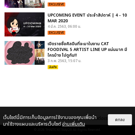
EXCLUSIVE
UPCOMING EVENT ประจำสัปดาห์ | 4 - 10
MAR 2020
4 มี.ค. 2563, 06:00 น.
EXCLUSIVE
เปิดรายชื่อศิลปินที่จะมาในงาน CAT
FOODIVAL 5 ARTIST LINE UP แน่นมาก มี
ใครบ้าง ไปดูกัน!!
3 ก.พ. 2563, 15:07 น.
บันเทิง
เว็บไซต์นี้มีการเก็บข้อมูลการใช้งานของคุณเพื่อนำ
เกี่ยวกับเรา
ติดต่อลงโฆษณา
ติดต่อเรา
ตกลง
มาใช้วางแผนและบริหารเว็บไซต์
อ่านเพิ่มเติม
© 2026
THAITICKETMAJOR
All Rights Reserved.