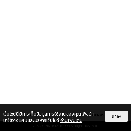
เว็บไซต์นี้มีการเก็บข้อมูลการใช้งานของคุณเพื่อนำ
เกี่ยวกับเรา
ติดต่อลงโฆษณา
ติดต่อเรา
ตกลง
มาใช้วางแผนและบริหารเว็บไซต์
อ่านเพิ่มเติม
© 2026
THAITICKETMAJOR
All Rights Reserved.