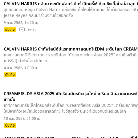
CALVIN HARRIS กลับมาระเบิดฟลอร์เต้นรำอีกครั้ง! ด้วยซิงเกิ้ลใหม่ล่าสุ
สุดยอดดีเจแห่งยุค Calvin Harris ปล่อยซิงเกิ้ลใหม่ให้ขาแดนซ์ได้เต้นกันกระจา
Jesse Reyez กลับมาร่วมงานด้วยอีกครั้ง
9 ก.ย. 2568, 14:20 น.
บันเทิง
: มีคลิป
CALVIN HARRIS นำทัพไลน์อัปแรกเทศกาลดนตรี EDM ระดับโลก CREAMFI
เทศกาลดนตรี Electronics ระดับโลก “Creamfields Asia 2025” ชวนดีเจตัวท็อ
แฮร์ริส) นำทัพไลน์อัปแรก
4 ส.ค. 2568, 17:30 น.
บันเทิง
CREAMFIELDS ASIA 2025 เปิดรับสมัครดีเจรุ่นใหม่ เตรียมเฉิดฉายงานระดับโลก
เท่านั้น
เทศกาลดนตรีอิเล็กโทรนิกส์ระดับโลก “Creamfields Asia 2025” เตรียมยกทัพคว
ใหม่จากทั่วเอเชียไปอวดลีลาสุดต๊าช โชว์สุดเจ๋ง บนเวทีเดียวกับดีเจระดับโลก
18 ก.ค. 2568, 01:00 น.
บันเทิง