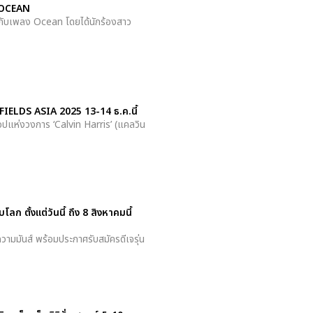
ด OCEAN
ย! กับเพลง Ocean โดยได้นักร้องสาว
ELDS ASIA 2025 13-14 ธ.ค.นี้
ปแห่งวงการ ‘Calvin Harris’ (แคลวิน
 ตั้งแต่วันนี้ ถึง 8 สิงหาคมนี้
ามมันส์ พร้อมประกาศรับสมัครดีเจรุ่น