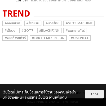
Concer
” กรุณาตรวจสอบคำค้นหาของท่านอีกครั้ง
TREND
#คอนเสิร์ต
#โรงแรม
#มวยไทย
#SLOT MACHINE
#เสื้อวง
#GOT7
#ฺBLACKPINK
#แพคเกจทัวร์
#จองตั๋วรถทัวร์
#EARTH-MIX-RERUN
#ONEPIECE
เว็บไซต์นี้มีการเก็บข้อมูลการใช้งานของคุณเพื่อนำ
เกี่ยวกับเรา
ติดต่อลงโฆษณา
ติดต่อเรา
ตกลง
มาใช้วางแผนและบริหารเว็บไซต์
อ่านเพิ่มเติม
© 2026
THAITICKETMAJOR
All Rights Reserved.