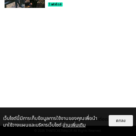
ไลฟ์สไตล์
เว็บไซต์นี้มีการเก็บข้อมูลการใช้งานของคุณเพื่อนำ
เกี่ยวกับเรา
ติดต่อลงโฆษณา
ติดต่อเรา
ตกลง
มาใช้วางแผนและบริหารเว็บไซต์
อ่านเพิ่มเติม
© 2026
THAITICKETMAJOR
All Rights Reserved.