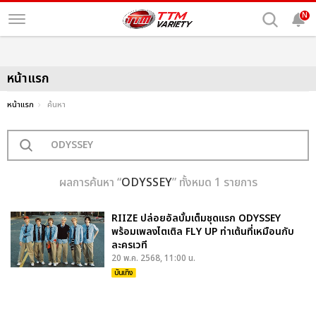
N
หน้าแรก
หน้าแรก
ค้นหา
ผลการค้นหา “
ODYSSEY
” ทั้งหมด 1 รายการ
RIIZE ปล่อยอัลบั้มเต็มชุดแรก ODYSSEY
พร้อมเพลงไตเติล FLY UP ท่าเต้นที่เหมือนกับ
ละครเวที
20 พ.ค. 2568, 11:00 น.
บันเทิง